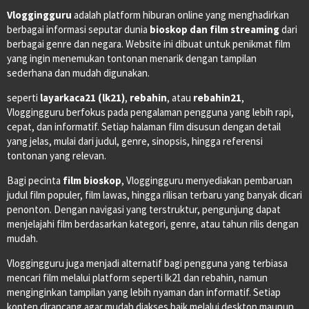
Vloggingguru
adalah platform hiburan online yang menghadirkan
berbagai informasi seputar dunia
bioskop dan film streaming
dari
berbagai genre dan negara. Website ini dibuat untuk penikmat film
yang ingin menemukan tontonan menarik dengan tampilan
sederhana dan mudah digunakan.
seperti
layarkaca21 (lk21)
,
rebahin
, atau
rebahin21
,
Vloggingguru berfokus pada pengalaman pengguna yang lebih rapi,
cepat, dan informatif. Setiap halaman film disusun dengan detail
yang jelas, mulai dari judul, genre, sinopsis, hingga referensi
tontonan yang relevan.
Bagi pecinta
film bioskop
, Vloggingguru menyediakan pembaruan
judul film populer, film lawas, hingga rilisan terbaru yang banyak dicari
penonton. Dengan navigasi yang terstruktur, pengunjung dapat
menjelajahi film berdasarkan kategori, genre, atau tahun rilis dengan
mudah.
Vloggingguru juga menjadi alternatif bagi pengguna yang terbiasa
mencari film melalui platform seperti lk21 dan rebahin, namun
menginginkan tampilan yang lebih nyaman dan informatif. Setiap
konten dirancang agar mudah diakses baik melalui desktop maupun