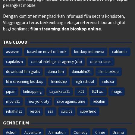
perangkat mobile.
Dengan komitmen menghadirkan informasi film secara konsisten,
Vloggingguru terus berkembang sebagai referensi hiburan digital
bagi penikmat
film streaming dan bioskop online
.
TAG CLOUD
assassin
based on novel or book
bioskop indonesia
california
capitalism
central intelligence agency (cia)
cinema keren
download film gratis
dunia film
duniafilm21
film bioskop
film streaming bioskop
friendship
high school
indoxxi
japan
kidnapping
Layarkaca21
lk21
lk21 xxi
magic
movie21
new york city
race against time
rebahin
rebahin21
rescue
sea
suicide
superhero
GENRE FILM
Action
Adventure
Animation
Comedy
Crime
Drama