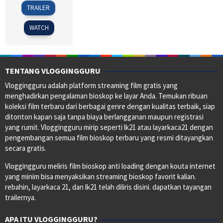
26
Fyodor
TRAILER
Jan
Bondarchuk
2017
WATCH
TENTANG VLOGGINGGURU
Vloggingguru adalah platform streaming film gratis yang
menghadirkan pengalaman bioskop ke layar Anda. Temukan ribuan
koleksi film terbaru dari berbagai genre dengan kualitas terbaik, siap
ditonton kapan saja tanpa biaya berlangganan maupun registrasi
yang rumit. Vloggingguru mirip seperti lk21 atau layarkaca21 dengan
pengembangan semua film bioskop terbaru yang resmi ditayangkan
secara gratis.
Vloggingguru meliris film bioskop anti loading dengan kouta internet
yang minim bisa menyaksikan streaming bioskop favorit kalian.
rebahin, layarkaca 21, dan lk21 telah diliris disini. dapatkan tayangan
trailernya.
APA ITU VLOGGINGGURU?