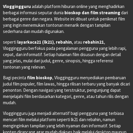
Vloggingguru
adalah platform hiburan online yang menghadirkan
berbagai informasi seputar dunia
bioskop dan film streaming
dari
berbagai genre dan negara. Website ini dibuat untuk penikmat film
yang ingin menemukan tontonan menarik dengan tampilan
sederhana dan mudah digunakan.
seperti
layarkaca21 (lk21)
,
rebahin
, atau
rebahin21
,
Vloggingguru berfokus pada pengalaman pengguna yang lebih rapi,
cepat, dan informatif. Setiap halaman film disusun dengan detail
yang jelas, mulai dari judul, genre, sinopsis, hingga referensi
tontonan yang relevan.
Bagi pecinta
film bioskop
, Vloggingguru menyediakan pembaruan
judul film populer, film lawas, hingga rilisan terbaru yang banyak dicari
penonton. Dengan navigasi yang terstruktur, pengunjung dapat
menjelajahi film berdasarkan kategori, genre, atau tahun rilis dengan
mudah.
Vloggingguru juga menjadi alternatif bagi pengguna yang terbiasa
mencari film melalui platform seperti lk21 dan rebahin, namun
menginginkan tampilan yang lebih nyaman dan informatif. Setiap
konten dirancang agar mudah diakses baik melalui desktop maupun