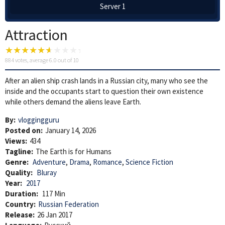
Server 1
Attraction
884
votes, average
6.0
out of 10
After an alien ship crash lands in a Russian city, many who see the
inside and the occupants start to question their own existence
while others demand the aliens leave Earth.
By:
vloggingguru
Posted on:
January 14, 2026
Views:
434
Tagline:
The Earth is for Humans
Genre:
Adventure
,
Drama
,
Romance
,
Science Fiction
Quality:
Bluray
Year:
2017
Duration:
117 Min
Country:
Russian Federation
Release:
26 Jan 2017