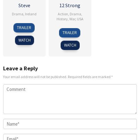
Steve
12 Strong
Drama
,
Ireland
Action
,
Drama
,
History
,
War
,
USA
19
Tim
TRAILER
18
Nicolai
Sep
Mielants
TRAILER
Jan
Fuglsig
2025
WATCH
2018
WATCH
Leave a Reply
Your email address will not be published.
Required fields are marked
*