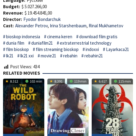
Language:
Pусский
Budget:
$ 5.027.266,00
Revenue:
$ 19.454.845,00
Director:
Fyodor Bondarchuk
Cast:
Alexander Petrov
,
Irina Starshenbaum
,
Rinal Mukhametov
bioskop indonesia
cinema keren
download film gratis
dunia film
duniafilm21
extraterrestrial technology
film bioskop
film streaming bioskop
indoxxi
Layarkaca21
lk21
lk21 xxi
movie21
rebahin
rebahin21
Post Views:
434
RELATED MOVIES
8.312
102 min
8.391
119 min
6.617
115 min