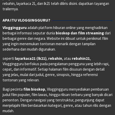
rebahin, layarkaca 21, dan lk21 telah diliris disini. dapatkan tayangan
trailernya.
APA ITU VLOGGINGGURU?
Vloggingguru
adalah platform hiburan online yang menghadirkan
berbagai informasi seputar dunia
bioskop dan film streaming
dari
berbagai genre dan negara. Website ini dibuat untuk penikmat film
yang ingin menemukan tontonan menarik dengan tampilan
sederhana dan mudah digunakan.
seperti
layarkaca21 (lk21)
,
rebahin
, atau
rebahin21
,
Vloggingguru berfokus pada pengalaman pengguna yang lebih rapi,
cepat, dan informatif. Setiap halaman film disusun dengan detail
yang jelas, mulai dari judul, genre, sinopsis, hingga referensi
tontonan yang relevan.
Bagi pecinta
film bioskop
, Vloggingguru menyediakan pembaruan
judul film populer, film lawas, hingga rilisan terbaru yang banyak dicari
penonton. Dengan navigasi yang terstruktur, pengunjung dapat
menjelajahi film berdasarkan kategori, genre, atau tahun rilis dengan
mudah.