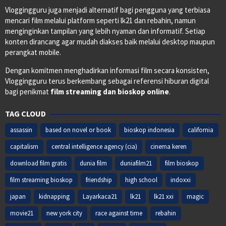
Vloggingguru juga menjadi alternatif bagi pengguna yang terbiasa
mencari film melalui platform seperti lk21 dan rebahin, namun
menginginkan tampilan yang lebih nyaman dan informatif. Setiap
konten dirancang agar mudah diakses baik melalui desktop maupun
perangkat mobile.
Dengan komitmen menghadirkan informasi film secara konsisten,
Vloggingguru terus berkembang sebagai referensi hiburan digital
bagi penikmat
film streaming dan bioskop online
.
TAG CLOUD
assassin
based on novel or book
bioskop indonesia
california
capitalism
central intelligence agency (cia)
cinema keren
download film gratis
dunia film
duniafilm21
film bioskop
film streaming bioskop
friendship
high school
indoxxi
japan
kidnapping
Layarkaca21
lk21
lk21 xxi
magic
movie21
new york city
race against time
rebahin