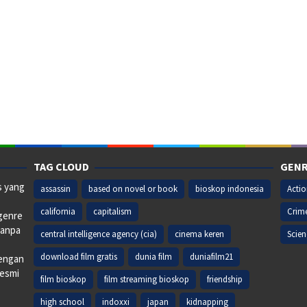
TAG CLOUD
GENR
s yang
assassin
based on novel or book
bioskop indonesia
Acti
california
capitalism
Crim
 genre
tanpa
central intelligence agency (cia)
cinema keren
Scien
download film gratis
dunia film
duniafilm21
dengan
resmi
film bioskop
film streaming bioskop
friendship
high school
indoxxi
japan
kidnapping