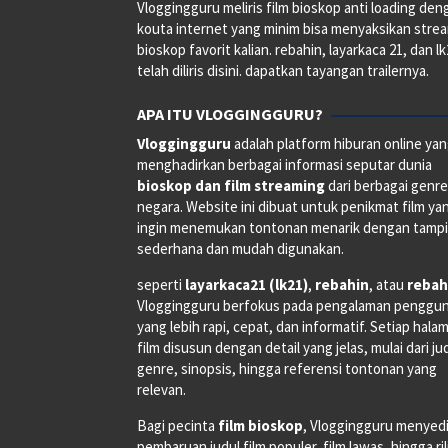
Vloggingguru meliris film bioskop anti loading den
kouta internet yang minim bisa menyaksikan stre
bioskop favorit kalian. rebahin, layarkaca 21, dan l
telah diliris disini. dapatkan tayangan trailernya.
APA ITU VLOGGINGGURU?
Vloggingguru
adalah platform hiburan online ya
menghadirkan berbagai informasi seputar dunia
bioskop dan film streaming
dari berbagai genr
negara. Website ini dibuat untuk penikmat film ya
ingin menemukan tontonan menarik dengan tampi
sederhana dan mudah digunakan.
seperti
layarkaca21 (lk21)
,
rebahin
, atau
rebah
Vloggingguru berfokus pada pengalaman penggu
yang lebih rapi, cepat, dan informatif. Setiap hala
film disusun dengan detail yang jelas, mulai dari ju
genre, sinopsis, hingga referensi tontonan yang
relevan.
Bagi pecinta
film bioskop
, Vloggingguru menyed
pembaruan judul film populer, film lawas, hingga ri