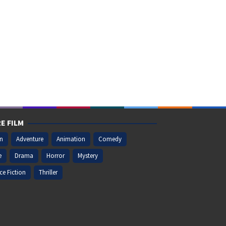
E FILM
on
Adventure
Animation
Comedy
e
Drama
Horror
Mystery
ce Fiction
Thriller