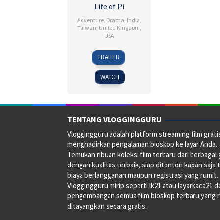
Life of Pi
Adventure
,
Drama
,
India
,
Taiwan
,
United Kingdom
,
USA
20
Ang
TRAILER
Nov
Lee
2012
WATCH
TENTANG VLOGGINGGURU
Vloggingguru adalah platform streaming film grati
menghadirkan pengalaman bioskop ke layar Anda.
Temukan ribuan koleksi film terbaru dari berbagai
dengan kualitas terbaik, siap ditonton kapan saja 
biaya berlangganan maupun registrasi yang rumit.
Vloggingguru mirip seperti lk21 atau layarkaca21 
pengembangan semua film bioskop terbaru yang 
ditayangkan secara gratis.