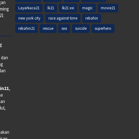
gan
Layarkaca21
lk21
lk21 xxi
magic
movie21
aming
k21
new york city
race against time
rebahin
rebahin21
rescue
sea
suicide
superhero
ng
e dan
ng
lan
in21
,
na
man
dul,
iakan
lisan