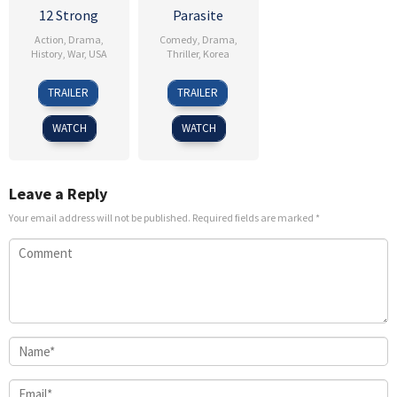
12 Strong
Parasite
Action
,
Drama
,
Comedy
,
Drama
,
History
,
War
,
USA
Thriller
,
Korea
18
Nicolai
30
Kim
TRAILER
TRAILER
Jan
Fuglsig
May
Seong-
2018
2019
sik
WATCH
WATCH
Leave a Reply
Your email address will not be published.
Required fields are marked
*