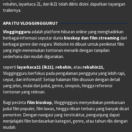
rebahin, layarkaca 21, dan lk21 telah diliris disini. dapatkan tayangan
trailernya.
APA ITU VLOGGINGGURU?
Vloggingguru
adalah platform hiburan online yang menghadirkan
berbagai informasi seputar dunia
bioskop dan film streaming
dari
berbagai genre dan negara. Website ini dibuat untuk penikmat film
yang ingin menemukan tontonan menarik dengan tampilan
sederhana dan mudah digunakan.
seperti
layarkaca21 (lk21)
,
rebahin
, atau
rebahin21
,
Vloggingguru berfokus pada pengalaman pengguna yang lebih rapi,
cepat, dan informatif. Setiap halaman film disusun dengan detail
yang jelas, mulai dari judul, genre, sinopsis, hingga referensi
tontonan yang relevan.
Bagi pecinta
film bioskop
, Vloggingguru menyediakan pembaruan
judul film populer, film lawas, hingga rilisan terbaru yang banyak dicari
penonton. Dengan navigasi yang terstruktur, pengunjung dapat
menjelajahi film berdasarkan kategori, genre, atau tahun rilis dengan
mudah.