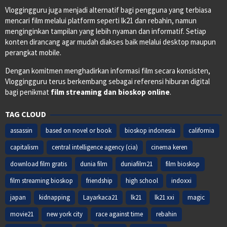
Vloggingguru juga menjadi alternatif bagi pengguna yang terbiasa
mencari film melalui platform seperti lk21 dan rebahin, namun
menginginkan tampilan yang lebih nyaman dan informatif. Setiap
konten dirancang agar mudah diakses baik melalui desktop maupun
perangkat mobile.
Dengan komitmen menghadirkan informasi film secara konsisten,
Vloggingguru terus berkembang sebagai referensi hiburan digital
bagi penikmat
film streaming dan bioskop online
.
TAG CLOUD
assassin
based on novel or book
bioskop indonesia
california
capitalism
central intelligence agency (cia)
cinema keren
download film gratis
dunia film
duniafilm21
film bioskop
film streaming bioskop
friendship
high school
indoxxi
japan
kidnapping
Layarkaca21
lk21
lk21 xxi
magic
movie21
new york city
race against time
rebahin