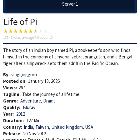
Server 1
Life of Pi
13541
votes, average
7.0
out of 10
The story of an Indian boy named Pi, a zookeeper’s son who finds
himself in the company of a hyena, zebra, orangutan, and a Bengal
tiger after a shipwreck sets them adrift in the Pacific Ocean.
By:
vloggingguru
Posted on:
January 13, 2026
Views:
267
Tagline:
Take the journey of a lifetime.
Genre:
Adventure
,
Drama
Quality:
Bluray
Year:
2012
Duration:
127 Min
Country:
India
,
Taiwan
,
United Kingdom
,
USA
Release:
20 Nov 2012