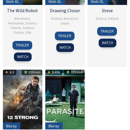
Web-DL
Web-DL
Web-DL
The Wild Robot
Drawing Closer
Steve
Adventure
,
Drama
,
Romance
,
Drama
,
Ireland
Animation
,
Drama
,
Japan
Family
,
Science
19
Tim
TRAILER
Fiction
,
USA
26
Takahiro
Sep
Mielants
TRAILER
Jun
Miki
2025
12
Chris
WATCH
2024
TRAILER
WATCH
Sep
Sanders
2024
WATCH
6.3
130 min
8.494
133 min
Bluray
Bluray