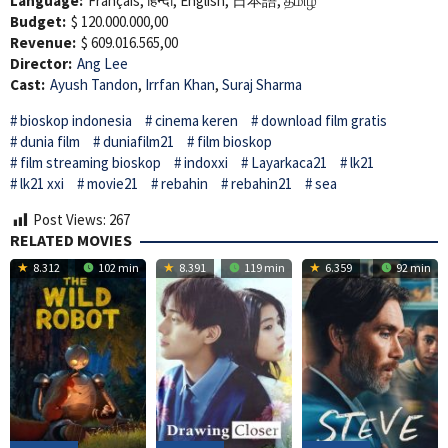
Language:
Français, हिन्दी, English, 日本語, தமிழ்
Budget:
$ 120.000.000,00
Revenue:
$ 609.016.565,00
Director:
Ang Lee
Cast:
Ayush Tandon
,
Irrfan Khan
,
Suraj Sharma
bioskop indonesia
cinema keren
download film gratis
dunia film
duniafilm21
film bioskop
film streaming bioskop
indoxxi
Layarkaca21
lk21
lk21 xxi
movie21
rebahin
rebahin21
sea
Post Views:
267
RELATED MOVIES
8.312
102 min
8.391
119 min
6.359
92 min