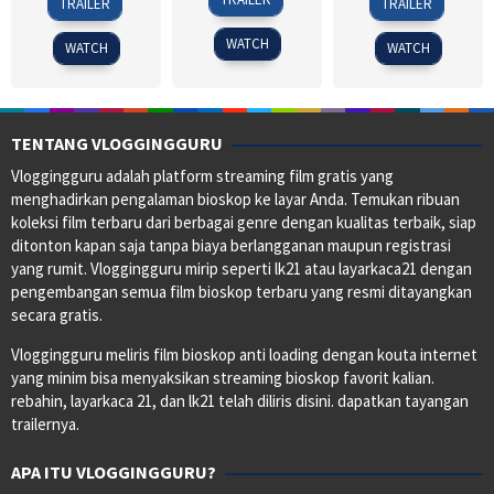
TRAILER
TRAILER
Nov
Lee
Aug
Ko
Mar
Fujii
2012
2011
2024
WATCH
WATCH
WATCH
TENTANG VLOGGINGGURU
Vloggingguru adalah platform streaming film gratis yang
menghadirkan pengalaman bioskop ke layar Anda. Temukan ribuan
koleksi film terbaru dari berbagai genre dengan kualitas terbaik, siap
ditonton kapan saja tanpa biaya berlangganan maupun registrasi
yang rumit. Vloggingguru mirip seperti lk21 atau layarkaca21 dengan
pengembangan semua film bioskop terbaru yang resmi ditayangkan
secara gratis.
Vloggingguru meliris film bioskop anti loading dengan kouta internet
yang minim bisa menyaksikan streaming bioskop favorit kalian.
rebahin, layarkaca 21, dan lk21 telah diliris disini. dapatkan tayangan
trailernya.
APA ITU VLOGGINGGURU?