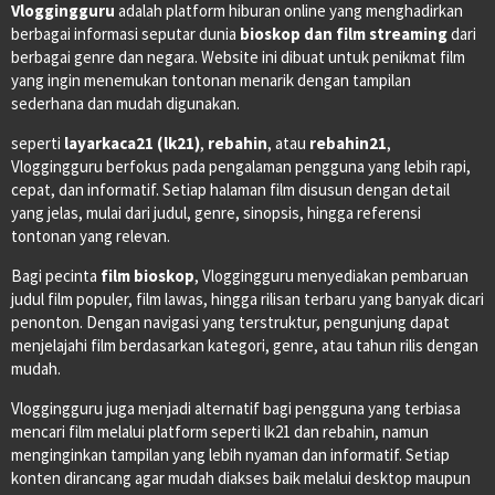
Vloggingguru
adalah platform hiburan online yang menghadirkan
berbagai informasi seputar dunia
bioskop dan film streaming
dari
berbagai genre dan negara. Website ini dibuat untuk penikmat film
yang ingin menemukan tontonan menarik dengan tampilan
sederhana dan mudah digunakan.
seperti
layarkaca21 (lk21)
,
rebahin
, atau
rebahin21
,
Vloggingguru berfokus pada pengalaman pengguna yang lebih rapi,
cepat, dan informatif. Setiap halaman film disusun dengan detail
yang jelas, mulai dari judul, genre, sinopsis, hingga referensi
tontonan yang relevan.
Bagi pecinta
film bioskop
, Vloggingguru menyediakan pembaruan
judul film populer, film lawas, hingga rilisan terbaru yang banyak dicari
penonton. Dengan navigasi yang terstruktur, pengunjung dapat
menjelajahi film berdasarkan kategori, genre, atau tahun rilis dengan
mudah.
Vloggingguru juga menjadi alternatif bagi pengguna yang terbiasa
mencari film melalui platform seperti lk21 dan rebahin, namun
menginginkan tampilan yang lebih nyaman dan informatif. Setiap
konten dirancang agar mudah diakses baik melalui desktop maupun