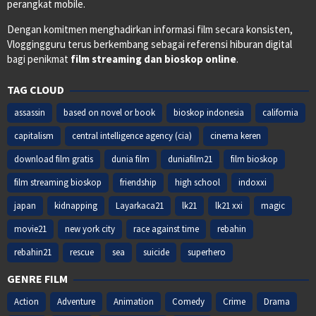
perangkat mobile.
Dengan komitmen menghadirkan informasi film secara konsisten,
Vloggingguru terus berkembang sebagai referensi hiburan digital
bagi penikmat
film streaming dan bioskop online
.
TAG CLOUD
assassin
based on novel or book
bioskop indonesia
california
capitalism
central intelligence agency (cia)
cinema keren
download film gratis
dunia film
duniafilm21
film bioskop
film streaming bioskop
friendship
high school
indoxxi
japan
kidnapping
Layarkaca21
lk21
lk21 xxi
magic
movie21
new york city
race against time
rebahin
rebahin21
rescue
sea
suicide
superhero
GENRE FILM
Action
Adventure
Animation
Comedy
Crime
Drama