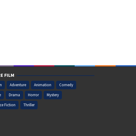
E FILM
on
Adventure
Animation
Comedy
e
Drama
Horror
Mystery
ce Fiction
Thriller