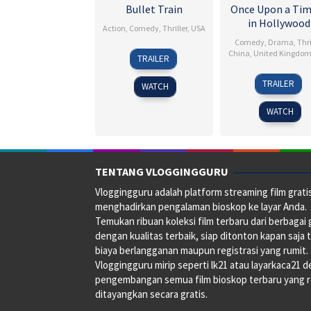
Bullet Train
Once Upon a Ti
in Hollywood
Action
,
Comedy
,
Thriller
,
USA
Comedy
,
Drama
,
Thri
3
Andrea
China
,
United Kingdo
TRAILER
Aug
Manners
24
Christ
2022
TRAILER
WATCH
Jul
T.
2019
Sadler
WATCH
TENTANG VLOGGINGGURU
Vloggingguru adalah platform streaming film grati
menghadirkan pengalaman bioskop ke layar Anda.
Temukan ribuan koleksi film terbaru dari berbagai
dengan kualitas terbaik, siap ditonton kapan saja 
biaya berlangganan maupun registrasi yang rumit.
Vloggingguru mirip seperti lk21 atau layarkaca21 
pengembangan semua film bioskop terbaru yang 
ditayangkan secara gratis.