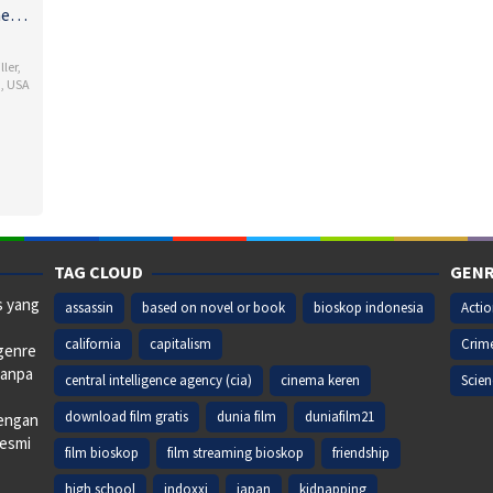
me…
ller
,
m
,
USA
opher
TAG CLOUD
GENR
s yang
assassin
based on novel or book
bioskop indonesia
Acti
california
capitalism
Crim
 genre
tanpa
central intelligence agency (cia)
cinema keren
Scien
download film gratis
dunia film
duniafilm21
dengan
resmi
film bioskop
film streaming bioskop
friendship
high school
indoxxi
japan
kidnapping