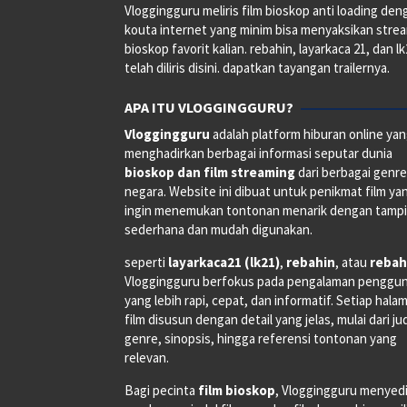
Vloggingguru meliris film bioskop anti loading den
kouta internet yang minim bisa menyaksikan stre
bioskop favorit kalian. rebahin, layarkaca 21, dan l
telah diliris disini. dapatkan tayangan trailernya.
APA ITU VLOGGINGGURU?
Vloggingguru
adalah platform hiburan online ya
menghadirkan berbagai informasi seputar dunia
bioskop dan film streaming
dari berbagai genr
negara. Website ini dibuat untuk penikmat film ya
ingin menemukan tontonan menarik dengan tampi
sederhana dan mudah digunakan.
seperti
layarkaca21 (lk21)
,
rebahin
, atau
rebah
Vloggingguru berfokus pada pengalaman penggu
yang lebih rapi, cepat, dan informatif. Setiap hala
film disusun dengan detail yang jelas, mulai dari ju
genre, sinopsis, hingga referensi tontonan yang
relevan.
Bagi pecinta
film bioskop
, Vloggingguru menyed