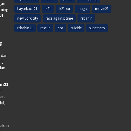
gan
Layarkaca21
lk21
lk21 xxi
magic
movie21
aming
k21
new york city
race against time
rebahin
rebahin21
rescue
sea
suicide
superhero
ng
e dan
ng
lan
in21
,
na
man
dul,
iakan