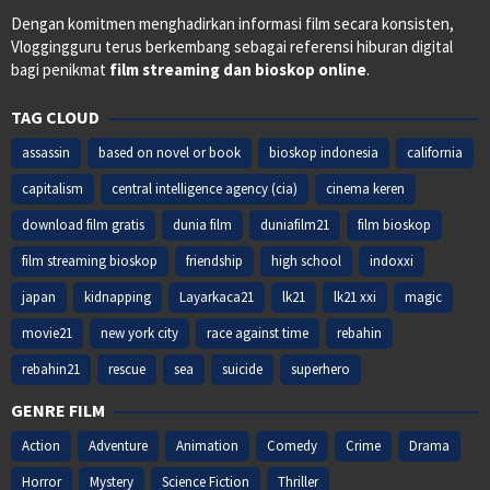
Dengan komitmen menghadirkan informasi film secara konsisten,
Vloggingguru terus berkembang sebagai referensi hiburan digital
bagi penikmat
film streaming dan bioskop online
.
TAG CLOUD
assassin
based on novel or book
bioskop indonesia
california
capitalism
central intelligence agency (cia)
cinema keren
download film gratis
dunia film
duniafilm21
film bioskop
film streaming bioskop
friendship
high school
indoxxi
japan
kidnapping
Layarkaca21
lk21
lk21 xxi
magic
movie21
new york city
race against time
rebahin
rebahin21
rescue
sea
suicide
superhero
GENRE FILM
Action
Adventure
Animation
Comedy
Crime
Drama
Horror
Mystery
Science Fiction
Thriller