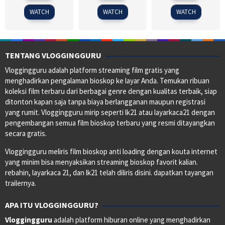
2014
2012
2008
WATCH
WATCH
WATCH
TENTANG VLOGGINGGURU
Vloggingguru adalah platform streaming film gratis yang
menghadirkan pengalaman bioskop ke layar Anda. Temukan ribuan
koleksi film terbaru dari berbagai genre dengan kualitas terbaik, siap
ditonton kapan saja tanpa biaya berlangganan maupun registrasi
yang rumit. Vloggingguru mirip seperti lk21 atau layarkaca21 dengan
pengembangan semua film bioskop terbaru yang resmi ditayangkan
secara gratis.
Vloggingguru meliris film bioskop anti loading dengan kouta internet
yang minim bisa menyaksikan streaming bioskop favorit kalian.
rebahin, layarkaca 21, dan lk21 telah diliris disini. dapatkan tayangan
trailernya.
APA ITU VLOGGINGGURU?
Vloggingguru
adalah platform hiburan online yang menghadirkan