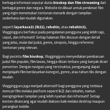
berbagai informasi seputar dunia
bioskop dan film streaming
dari
berbagai genre dan negara. Website ini dibuat untuk penikmat film
yang ingin menemukan tontonan menarik dengan tampilan
sederhana dan mudah digunakan.
seperti
layarkaca21 (lk21)
,
rebahin
, atau
rebahin21
,
Vloggingguru berfokus pada pengalaman pengguna yang lebih rapi,
cepat, dan informatif. Setiap halaman film disusun dengan detail
yang jelas, mulai dari judul, genre, sinopsis, hingga referensi
tontonan yang relevan.
Bagi pecinta
film bioskop
, Vloggingguru menyediakan pembaruan
judul film populer, film lawas, hingga rilisan terbaru yang banyak dicari
penonton. Dengan navigasi yang terstruktur, pengunjung dapat
menjelajahi film berdasarkan kategori, genre, atau tahun rilis dengan
mudah.
Vloggingguru juga menjadi alternatif bagi pengguna yang terbiasa
mencari film melalui platform seperti lk21 dan rebahin, namun
menginginkan tampilan yang lebih nyaman dan informatif. Setiap
konten dirancang agar mudah diakses baik melalui desktop maupun
perangkat mobile.