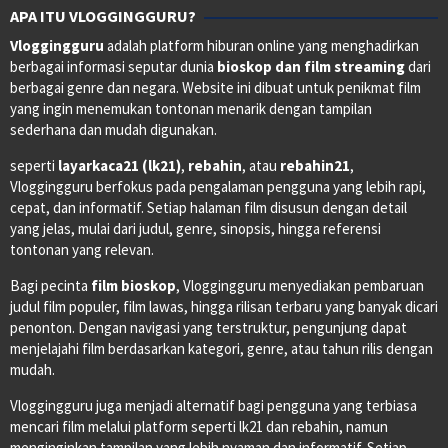
APA ITU VLOGGINGGURU?
Vloggingguru
adalah platform hiburan online yang menghadirkan
berbagai informasi seputar dunia
bioskop dan film streaming
dari
berbagai genre dan negara. Website ini dibuat untuk penikmat film
yang ingin menemukan tontonan menarik dengan tampilan
sederhana dan mudah digunakan.
seperti
layarkaca21 (lk21)
,
rebahin
, atau
rebahin21
,
Vloggingguru berfokus pada pengalaman pengguna yang lebih rapi,
cepat, dan informatif. Setiap halaman film disusun dengan detail
yang jelas, mulai dari judul, genre, sinopsis, hingga referensi
tontonan yang relevan.
Bagi pecinta
film bioskop
, Vloggingguru menyediakan pembaruan
judul film populer, film lawas, hingga rilisan terbaru yang banyak dicari
penonton. Dengan navigasi yang terstruktur, pengunjung dapat
menjelajahi film berdasarkan kategori, genre, atau tahun rilis dengan
mudah.
Vloggingguru juga menjadi alternatif bagi pengguna yang terbiasa
mencari film melalui platform seperti lk21 dan rebahin, namun
menginginkan tampilan yang lebih nyaman dan informatif. Setiap