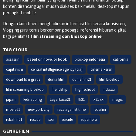
konten dirancang agar mudah diakses baik melalui desktop maupun
perangkat mobile.
Dengan komitmen menghadirkan informasi film secara konsisten,
Vloggingguru terus berkembang sebagai referensi hiburan digital
bagi penikmat
film streaming dan bioskop online
.
TAG CLOUD
assassin
based on novel or book
bioskop indonesia
california
capitalism
central intelligence agency (cia)
cinema keren
download film gratis
dunia film
duniafilm21
film bioskop
film streaming bioskop
friendship
high school
indoxxi
japan
kidnapping
Layarkaca21
lk21
lk21 xxi
magic
movie21
new york city
race against time
rebahin
rebahin21
rescue
sea
suicide
superhero
GENRE FILM