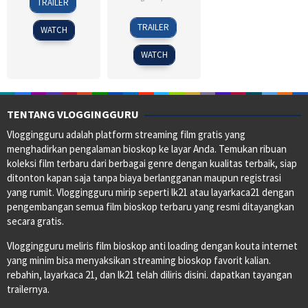
TRAILER
Dec
Scorsese
24
Christopher
2013
TRAILER
WATCH
Jul
T.
2019
Sadler
WATCH
TENTANG VLOGGINGGURU
Vloggingguru adalah platform streaming film gratis yang
menghadirkan pengalaman bioskop ke layar Anda. Temukan ribuan
koleksi film terbaru dari berbagai genre dengan kualitas terbaik, siap
ditonton kapan saja tanpa biaya berlangganan maupun registrasi
yang rumit. Vloggingguru mirip seperti lk21 atau layarkaca21 dengan
pengembangan semua film bioskop terbaru yang resmi ditayangkan
secara gratis.
Vloggingguru meliris film bioskop anti loading dengan kouta internet
yang minim bisa menyaksikan streaming bioskop favorit kalian.
rebahin, layarkaca 21, dan lk21 telah diliris disini. dapatkan tayangan
trailernya.