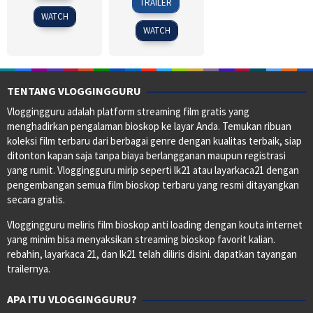
TRAILER
Dec
Forster
1994
WATCH
2022
WATCH
TENTANG VLOGGINGGURU
Vloggingguru adalah platform streaming film gratis yang
menghadirkan pengalaman bioskop ke layar Anda. Temukan ribuan
koleksi film terbaru dari berbagai genre dengan kualitas terbaik, siap
ditonton kapan saja tanpa biaya berlangganan maupun registrasi
yang rumit. Vloggingguru mirip seperti lk21 atau layarkaca21 dengan
pengembangan semua film bioskop terbaru yang resmi ditayangkan
secara gratis.
Vloggingguru meliris film bioskop anti loading dengan kouta internet
yang minim bisa menyaksikan streaming bioskop favorit kalian.
rebahin, layarkaca 21, dan lk21 telah diliris disini. dapatkan tayangan
trailernya.
APA ITU VLOGGINGGURU?