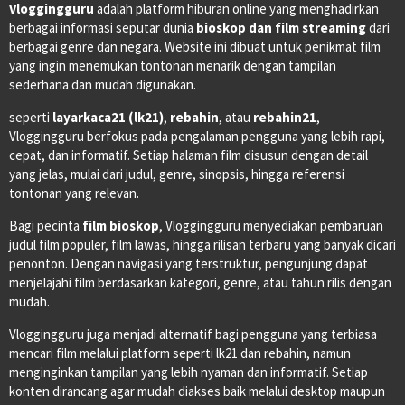
Vloggingguru
adalah platform hiburan online yang menghadirkan
berbagai informasi seputar dunia
bioskop dan film streaming
dari
berbagai genre dan negara. Website ini dibuat untuk penikmat film
yang ingin menemukan tontonan menarik dengan tampilan
sederhana dan mudah digunakan.
seperti
layarkaca21 (lk21)
,
rebahin
, atau
rebahin21
,
Vloggingguru berfokus pada pengalaman pengguna yang lebih rapi,
cepat, dan informatif. Setiap halaman film disusun dengan detail
yang jelas, mulai dari judul, genre, sinopsis, hingga referensi
tontonan yang relevan.
Bagi pecinta
film bioskop
, Vloggingguru menyediakan pembaruan
judul film populer, film lawas, hingga rilisan terbaru yang banyak dicari
penonton. Dengan navigasi yang terstruktur, pengunjung dapat
menjelajahi film berdasarkan kategori, genre, atau tahun rilis dengan
mudah.
Vloggingguru juga menjadi alternatif bagi pengguna yang terbiasa
mencari film melalui platform seperti lk21 dan rebahin, namun
menginginkan tampilan yang lebih nyaman dan informatif. Setiap
konten dirancang agar mudah diakses baik melalui desktop maupun