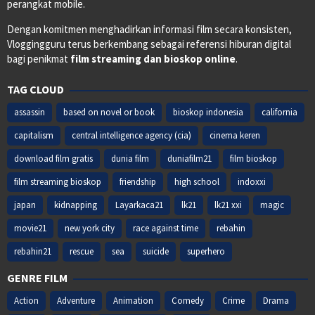
perangkat mobile.
Dengan komitmen menghadirkan informasi film secara konsisten,
Vloggingguru terus berkembang sebagai referensi hiburan digital
bagi penikmat
film streaming dan bioskop online
.
TAG CLOUD
assassin
based on novel or book
bioskop indonesia
california
capitalism
central intelligence agency (cia)
cinema keren
download film gratis
dunia film
duniafilm21
film bioskop
film streaming bioskop
friendship
high school
indoxxi
japan
kidnapping
Layarkaca21
lk21
lk21 xxi
magic
movie21
new york city
race against time
rebahin
rebahin21
rescue
sea
suicide
superhero
GENRE FILM
Action
Adventure
Animation
Comedy
Crime
Drama