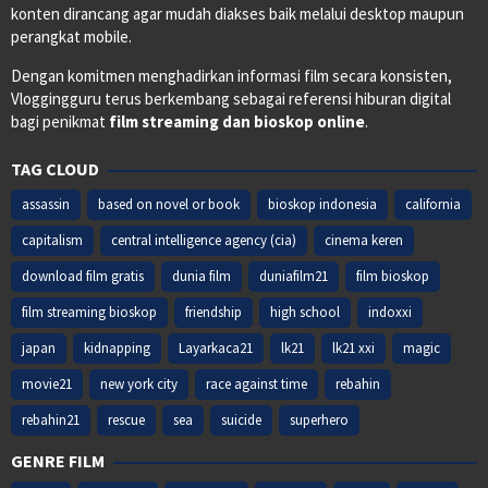
konten dirancang agar mudah diakses baik melalui desktop maupun
perangkat mobile.
Dengan komitmen menghadirkan informasi film secara konsisten,
Vloggingguru terus berkembang sebagai referensi hiburan digital
bagi penikmat
film streaming dan bioskop online
.
TAG CLOUD
assassin
based on novel or book
bioskop indonesia
california
capitalism
central intelligence agency (cia)
cinema keren
download film gratis
dunia film
duniafilm21
film bioskop
film streaming bioskop
friendship
high school
indoxxi
japan
kidnapping
Layarkaca21
lk21
lk21 xxi
magic
movie21
new york city
race against time
rebahin
rebahin21
rescue
sea
suicide
superhero
GENRE FILM