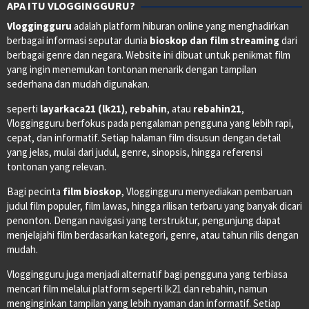
APA ITU VLOGGINGGURU?
Vloggingguru
adalah platform hiburan online yang menghadirkan
berbagai informasi seputar dunia
bioskop dan film streaming
dari
berbagai genre dan negara. Website ini dibuat untuk penikmat film
yang ingin menemukan tontonan menarik dengan tampilan
sederhana dan mudah digunakan.
seperti
layarkaca21 (lk21)
,
rebahin
, atau
rebahin21
,
Vloggingguru berfokus pada pengalaman pengguna yang lebih rapi,
cepat, dan informatif. Setiap halaman film disusun dengan detail
yang jelas, mulai dari judul, genre, sinopsis, hingga referensi
tontonan yang relevan.
Bagi pecinta
film bioskop
, Vloggingguru menyediakan pembaruan
judul film populer, film lawas, hingga rilisan terbaru yang banyak dicari
penonton. Dengan navigasi yang terstruktur, pengunjung dapat
menjelajahi film berdasarkan kategori, genre, atau tahun rilis dengan
mudah.
Vloggingguru juga menjadi alternatif bagi pengguna yang terbiasa
mencari film melalui platform seperti lk21 dan rebahin, namun
menginginkan tampilan yang lebih nyaman dan informatif. Setiap