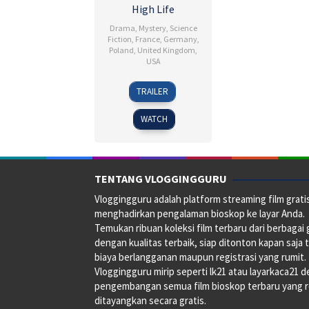
High Life
Drama
,
Mystery
,
Science
Fiction
,
France
,
Germany
,
Poland
,
United Kingdom
,
USA
26
Claire
TRAILER
Sep
Denis
2018
WATCH
TENTANG VLOGGINGGURU
Vloggingguru adalah platform streaming film grati
menghadirkan pengalaman bioskop ke layar Anda.
Temukan ribuan koleksi film terbaru dari berbagai
dengan kualitas terbaik, siap ditonton kapan saja 
biaya berlangganan maupun registrasi yang rumit.
Vloggingguru mirip seperti lk21 atau layarkaca21 
pengembangan semua film bioskop terbaru yang 
ditayangkan secara gratis.