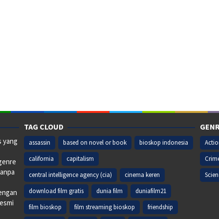
TAG CLOUD
GENR
s yang
assassin
based on novel or book
bioskop indonesia
Acti
california
capitalism
Crim
 genre
tanpa
central intelligence agency (cia)
cinema keren
Scien
download film gratis
dunia film
duniafilm21
dengan
resmi
film bioskop
film streaming bioskop
friendship