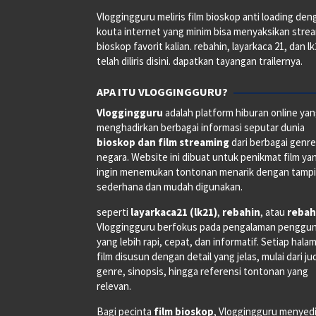
Vloggingguru meliris film bioskop anti loading den
kouta internet yang minim bisa menyaksikan stre
bioskop favorit kalian. rebahin, layarkaca 21, dan l
telah diliris disini. dapatkan tayangan trailernya.
APA ITU VLOGGINGGURU?
Vloggingguru
adalah platform hiburan online ya
menghadirkan berbagai informasi seputar dunia
bioskop dan film streaming
dari berbagai genr
negara. Website ini dibuat untuk penikmat film ya
ingin menemukan tontonan menarik dengan tampi
sederhana dan mudah digunakan.
seperti
layarkaca21 (lk21)
,
rebahin
, atau
rebah
Vloggingguru berfokus pada pengalaman penggu
yang lebih rapi, cepat, dan informatif. Setiap hala
film disusun dengan detail yang jelas, mulai dari ju
genre, sinopsis, hingga referensi tontonan yang
relevan.
Bagi pecinta
film bioskop
, Vloggingguru menyed