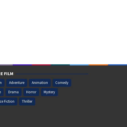
E FILM
on
Adventure
Animation
Comedy
e
Drama
Horror
Mystery
ce Fiction
Thriller