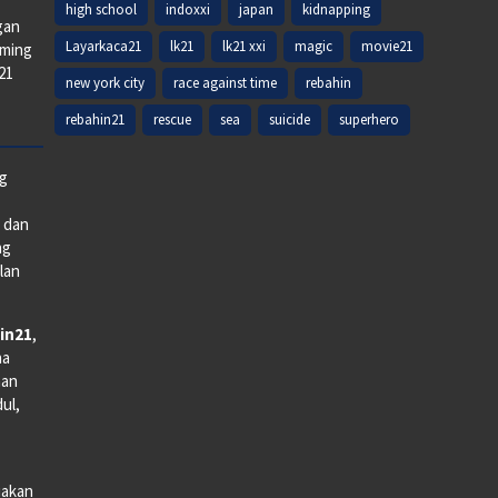
high school
indoxxi
japan
kidnapping
gan
Layarkaca21
lk21
lk21 xxi
magic
movie21
aming
k21
new york city
race against time
rebahin
rebahin21
rescue
sea
suicide
superhero
ng
e dan
ng
lan
in21
,
na
man
dul,
iakan