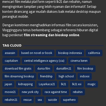
mencari film melalui platform seperti lk21 dan rebahin, namun
menginginkan tampilan yang lebih nyaman dan informatif. Setiap
konten dirancang agar mudah diakses baik melalui desktop maupun
perangkat mobile.
Dengan komitmen menghadirkan informasi film secara konsisten,
Vloggingguru terus berkembang sebagai referensi hiburan digital
bagi penikmat
film streaming dan bioskop online
.
TAG CLOUD
assassin
based on novel or book
bioskop indonesia
california
capitalism
central intelligence agency (cia)
cinema keren
download film gratis
dunia film
duniafilm21
film bioskop
film streaming bioskop
friendship
high school
indoxxi
japan
kidnapping
Layarkaca21
lk21
lk21 xxi
magic
movie21
new york city
race against time
rebahin
rebahin21
rescue
sea
suicide
superhero