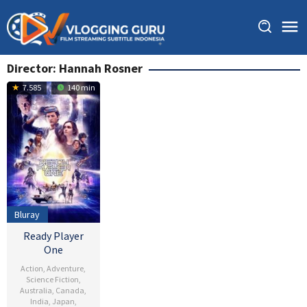
Skip
to
content
Director:
Hannah Rosner
7.585
140 min
Bluray
Ready Player
One
Action
,
Adventure
,
Science Fiction
,
Australia
,
Canada
,
India
,
Japan
,