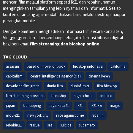
mencari film melalui platform seperti lk21 dan rebahin, namun
menginginkan tampilan yang lebih nyaman dan informatif. Setiap
konten dirancang agar mudah diakses baik melalui desktop maupun
perangkat mobile.
Dengan komitmen menghadirkan informasi film secara konsisten,
Vloggingguru terus berkembang sebagai referensi hiburan digital
bagi penikmat
film streaming dan bioskop online
.
TAG CLOUD
assassin
based on novel or book
bioskop indonesia
california
capitalism
central intelligence agency (cia)
cinema keren
download film gratis
dunia film
duniafilm21
film bioskop
film streaming bioskop
friendship
high school
indoxxi
japan
kidnapping
Layarkaca21
lk21
lk21 xxi
magic
movie21
new york city
race against time
rebahin
rebahin21
rescue
sea
suicide
superhero