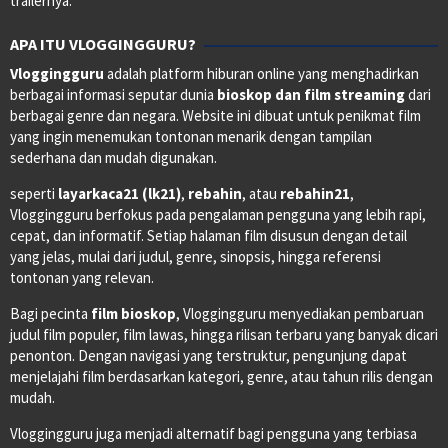
trailernya.
APA ITU VLOGGINGGURU?
Vloggingguru
adalah platform hiburan online yang menghadirkan
berbagai informasi seputar dunia
bioskop dan film streaming
dari
berbagai genre dan negara. Website ini dibuat untuk penikmat film
yang ingin menemukan tontonan menarik dengan tampilan
sederhana dan mudah digunakan.
seperti
layarkaca21 (lk21)
,
rebahin
, atau
rebahin21
,
Vloggingguru berfokus pada pengalaman pengguna yang lebih rapi,
cepat, dan informatif. Setiap halaman film disusun dengan detail
yang jelas, mulai dari judul, genre, sinopsis, hingga referensi
tontonan yang relevan.
Bagi pecinta
film bioskop
, Vloggingguru menyediakan pembaruan
judul film populer, film lawas, hingga rilisan terbaru yang banyak dicari
penonton. Dengan navigasi yang terstruktur, pengunjung dapat
menjelajahi film berdasarkan kategori, genre, atau tahun rilis dengan
mudah.
Vloggingguru juga menjadi alternatif bagi pengguna yang terbiasa