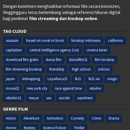
Dengan komitmen menghadirkan informasi film secara konsisten,
Vloggingguru terus berkembang sebagai referensi hiburan digital
bagi penikmat
film streaming dan bioskop online
.
TAG CLOUD
assassin
based on novel or book
bioskop indonesia
california
capitalism
central intelligence agency (cia)
cinema keren
download film gratis
dunia film
duniafilm21
film bioskop
film streaming bioskop
friendship
high school
indoxxi
japan
kidnapping
Layarkaca21
lk21
lk21 xxi
magic
movie21
new york city
race against time
rebahin
rebahin21
rescue
sea
suicide
superhero
GENRE FILM
Action
Adventure
Animation
Comedy
Crime
Drama
Horror
Mystery
Science Fiction
Thriller