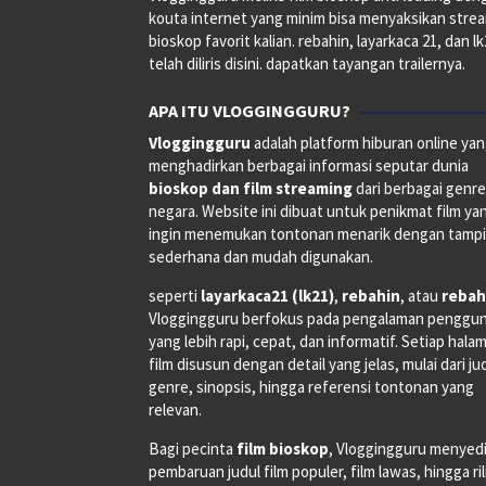
kouta internet yang minim bisa menyaksikan stre
bioskop favorit kalian. rebahin, layarkaca 21, dan l
telah diliris disini. dapatkan tayangan trailernya.
APA ITU VLOGGINGGURU?
Vloggingguru
adalah platform hiburan online ya
menghadirkan berbagai informasi seputar dunia
bioskop dan film streaming
dari berbagai genr
negara. Website ini dibuat untuk penikmat film ya
ingin menemukan tontonan menarik dengan tampi
sederhana dan mudah digunakan.
seperti
layarkaca21 (lk21)
,
rebahin
, atau
rebah
Vloggingguru berfokus pada pengalaman penggu
yang lebih rapi, cepat, dan informatif. Setiap hala
film disusun dengan detail yang jelas, mulai dari ju
genre, sinopsis, hingga referensi tontonan yang
relevan.
Bagi pecinta
film bioskop
, Vloggingguru menyed
pembaruan judul film populer, film lawas, hingga ri