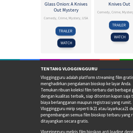
Glass Onion: A Knives
Knives Out
Out Mystery
Comedy
,
Crime
,
Myster
Comedy
,
Crime
,
Mystery
,
USA
27
Bruce
TRAILER
23
Bruce
Nov
Wayne
TRAILER
Nov
Wayne
2019
Gillies
WATCH
2022
Gillies
WATCH
TENTANG VLOGGINGGURU
Vloggingguru adalah platform streaming film grati
menghadirkan pengalaman bioskop ke layar Anda.
Temukan ribuan koleksi film terbaru dari berbagai
dengan kualitas terbaik, siap ditonton kapan saja 
biaya berlangganan maupun registrasi yang rumit.
Vloggingguru mirip seperti lk21 atau layarkaca21 
pengembangan semua film bioskop terbaru yang 
ditayangkan secara gratis.
Vloggingguru meliris film bioskop anti loading den