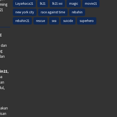
Layarkaca21
lk21
lk21 xxi
magic
movie21
aming
k21
new york city
race against time
rebahin
rebahin21
rescue
sea
suicide
superhero
ng
e dan
ng
lan
in21
,
na
man
dul,
iakan
lisan