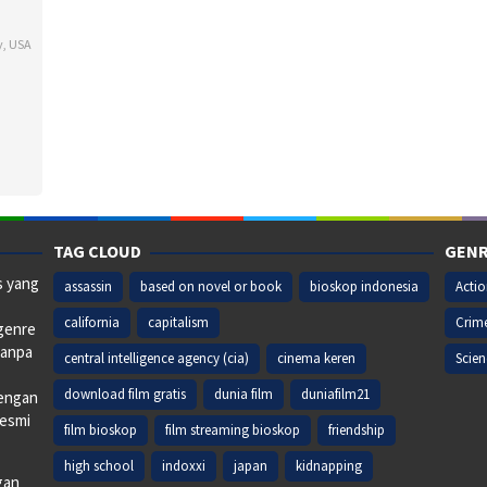
y
,
USA
TAG CLOUD
GENR
s yang
assassin
based on novel or book
bioskop indonesia
Acti
california
capitalism
Crim
 genre
tanpa
central intelligence agency (cia)
cinema keren
Scien
download film gratis
dunia film
duniafilm21
dengan
resmi
film bioskop
film streaming bioskop
friendship
high school
indoxxi
japan
kidnapping
gan