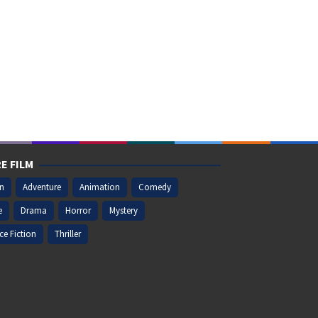
E FILM
on
Adventure
Animation
Comedy
e
Drama
Horror
Mystery
ce Fiction
Thriller