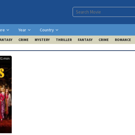
nre
Year
Country
ANTASY
CRIME
MYSTERY
THRILLER
FANTASY
CRIME
ROMANCE
31 min