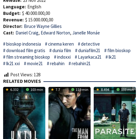
Release:
23 Nov 2022
Language:
English
Budget:
$ 40.000.000,00
Revenue:
$ 15.000.000,00
Director:
Bruce Wayne Gillies
Cast:
Daniel Craig
,
Edward Norton
,
Janelle Monáe
bioskop indonesia
cinema keren
detective
download film gratis
dunia film
duniafilm21
film bioskop
film streaming bioskop
indoxxi
Layarkaca21
lk21
lk21 xxi
movie21
rebahin
rebahin21
Post Views:
128
RELATED MOVIES
6.332
103 min
7.7
119 min
8.494
133 min