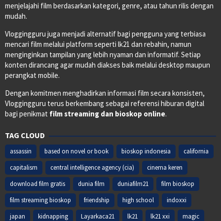
menjelajahi film berdasarkan kategori, genre, atau tahun rilis dengan
mudah.
Vloggingguru juga menjadi alternatif bagi pengguna yang terbiasa
mencari film melalui platform seperti lk21 dan rebahin, namun
menginginkan tampilan yang lebih nyaman dan informatif. Setiap
konten dirancang agar mudah diakses baik melalui desktop maupun
perangkat mobile.
Dengan komitmen menghadirkan informasi film secara konsisten,
Vloggingguru terus berkembang sebagai referensi hiburan digital
bagi penikmat
film streaming dan bioskop online
.
TAG CLOUD
assassin
based on novel or book
bioskop indonesia
california
capitalism
central intelligence agency (cia)
cinema keren
download film gratis
dunia film
duniafilm21
film bioskop
film streaming bioskop
friendship
high school
indoxxi
japan
kidnapping
Layarkaca21
lk21
lk21 xxi
magic