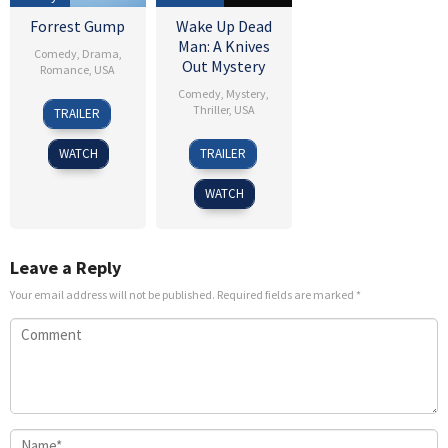
Forrest Gump
Wake Up Dead
Man: A Knives
Comedy
,
Drama
,
Out Mystery
Romance
,
USA
Comedy
,
Mystery
,
23
Robert
Thriller
,
USA
TRAILER
Jun
Zemeckis
26
Rian
1994
WATCH
TRAILER
Nov
Johnson
2025
WATCH
Leave a Reply
Your email address will not be published.
Required fields are marked
*