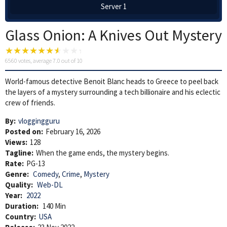
Server 1
Glass Onion: A Knives Out Mystery
6560
votes, average
7.0
out of 10
World-famous detective Benoit Blanc heads to Greece to peel back
the layers of a mystery surrounding a tech billionaire and his eclectic
crew of friends.
By:
vloggingguru
Posted on:
February 16, 2026
Views:
128
Tagline:
When the game ends, the mystery begins.
Rate:
PG-13
Genre:
Comedy
,
Crime
,
Mystery
Quality:
Web-DL
Year:
2022
Duration:
140 Min
Country:
USA