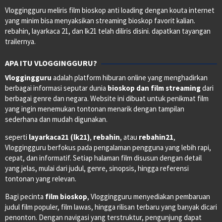
Vloggingguru meliris film bioskop anti loading dengan kouta internet
yang minim bisa menyaksikan streaming bioskop favorit kalian.
rebahin, layarkaca 21, dan lk21 telah diliris disini. dapatkan tayangan
trailernya.
APA ITU VLOGGINGGURU?
Vloggingguru
adalah platform hiburan online yang menghadirkan
berbagai informasi seputar dunia
bioskop dan film streaming
dari
berbagai genre dan negara. Website ini dibuat untuk penikmat film
yang ingin menemukan tontonan menarik dengan tampilan
sederhana dan mudah digunakan.
seperti
layarkaca21 (lk21)
,
rebahin
, atau
rebahin21
,
Vloggingguru berfokus pada pengalaman pengguna yang lebih rapi,
cepat, dan informatif. Setiap halaman film disusun dengan detail
yang jelas, mulai dari judul, genre, sinopsis, hingga referensi
tontonan yang relevan.
Bagi pecinta
film bioskop
, Vloggingguru menyediakan pembaruan
judul film populer, film lawas, hingga rilisan terbaru yang banyak dicari
penonton. Dengan navigasi yang terstruktur, pengunjung dapat