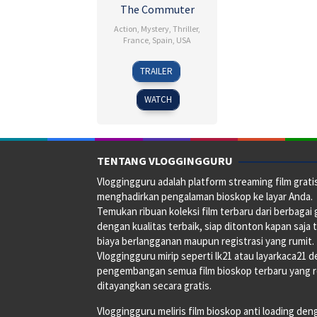
The Commuter
Action
,
Mystery
,
Thriller
,
France
,
Spain
,
USA
11
Gayle
TRAILER
Jan
Dickie
2018
WATCH
TENTANG VLOGGINGGURU
Vloggingguru adalah platform streaming film grati
menghadirkan pengalaman bioskop ke layar Anda.
Temukan ribuan koleksi film terbaru dari berbagai
dengan kualitas terbaik, siap ditonton kapan saja 
biaya berlangganan maupun registrasi yang rumit.
Vloggingguru mirip seperti lk21 atau layarkaca21 
pengembangan semua film bioskop terbaru yang 
ditayangkan secara gratis.
Vloggingguru meliris film bioskop anti loading den