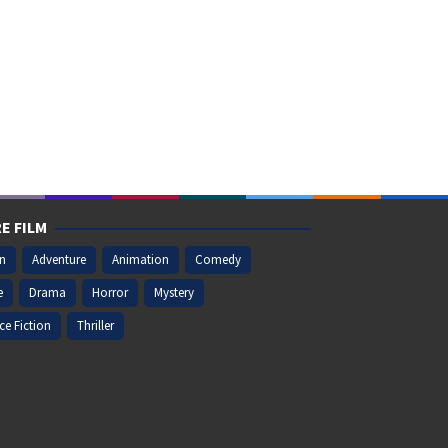
E FILM
on
Adventure
Animation
Comedy
e
Drama
Horror
Mystery
ce Fiction
Thriller