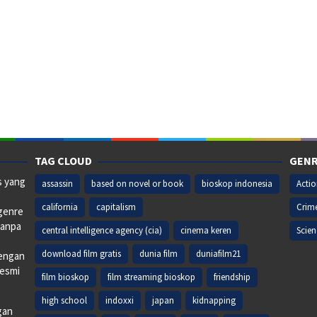
TAG CLOUD
GENR
s yang
assassin
based on novel or book
bioskop indonesia
Acti
california
capitalism
Crim
 genre
tanpa
central intelligence agency (cia)
cinema keren
Scien
download film gratis
dunia film
duniafilm21
dengan
resmi
film bioskop
film streaming bioskop
friendship
high school
indoxxi
japan
kidnapping
gan