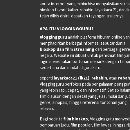
kouta internet yang minim bisa menyaksikan stre
bioskop favorit kalian. rebahin, layarkaca 21, dan l
telah diliris disini. dapatkan tayangan trailernya.
APA ITU VLOGGINGGURU?
Vloggingguru
adalah platform hiburan online ya
menghadirkan berbagai informasi seputar dunia
bioskop dan film streaming
dari berbagai genr
negara. Website ini dibuat untuk penikmat film ya
ingin menemukan tontonan menarik dengan tampi
sederhana dan mudah digunakan.
seperti
layarkaca21 (lk21)
,
rebahin
, atau
rebah
Vloggingguru berfokus pada pengalaman penggu
yang lebih rapi, cepat, dan informatif. Setiap hala
film disusun dengan detail yang jelas, mulai dari ju
genre, sinopsis, hingga referensi tontonan yang
relevan.
Bagi pecinta
film bioskop
, Vloggingguru menyed
pembaruan judul film populer, film lawas, hingga ri