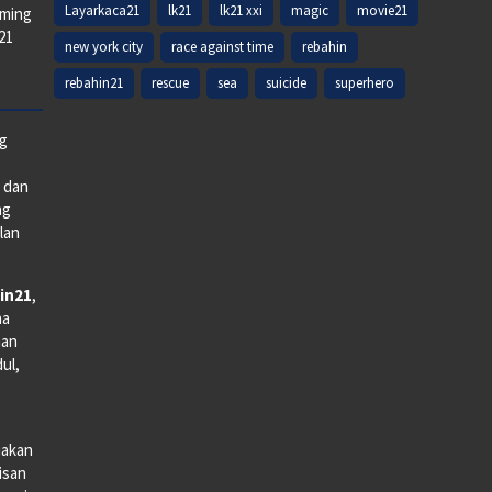
Layarkaca21
lk21
lk21 xxi
magic
movie21
aming
k21
new york city
race against time
rebahin
rebahin21
rescue
sea
suicide
superhero
ng
e dan
ng
lan
in21
,
na
man
dul,
iakan
lisan