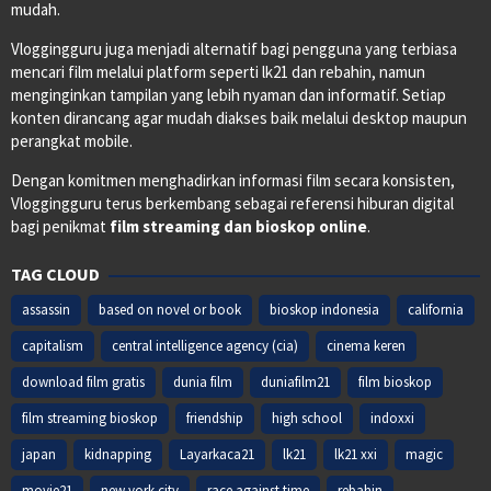
mudah.
Vloggingguru juga menjadi alternatif bagi pengguna yang terbiasa
mencari film melalui platform seperti lk21 dan rebahin, namun
menginginkan tampilan yang lebih nyaman dan informatif. Setiap
konten dirancang agar mudah diakses baik melalui desktop maupun
perangkat mobile.
Dengan komitmen menghadirkan informasi film secara konsisten,
Vloggingguru terus berkembang sebagai referensi hiburan digital
bagi penikmat
film streaming dan bioskop online
.
TAG CLOUD
assassin
based on novel or book
bioskop indonesia
california
capitalism
central intelligence agency (cia)
cinema keren
download film gratis
dunia film
duniafilm21
film bioskop
film streaming bioskop
friendship
high school
indoxxi
japan
kidnapping
Layarkaca21
lk21
lk21 xxi
magic
movie21
new york city
race against time
rebahin