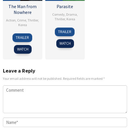
The Man from
Parasite
Nowhere
Comedy
,
Drama
,
Thriller
,
Korea
Action
,
Crime
,
Thriller
,
Korea
30
Kim
TRAILER
4
Lee
May
Seong-
TRAILER
Aug
Jeong-
2019
sik
WATCH
2010
beom
WATCH
Leave a Reply
Your email address will not be published.
Required fields are marked
*