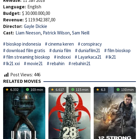
Release:
11 Jan 2018
Language:
English
Budget:
$ 30.000.000,00
Revenue:
$ 119.942.387,00
Director:
Gayle Dickie
Cast:
Liam Neeson
,
Patrick Wilson
,
Sam Neill
bioskop indonesia
cinema keren
conspiracy
download film gratis
dunia film
duniafilm21
film bioskop
film streaming bioskop
indoxxi
Layarkaca21
lk21
lk21 xxi
movie21
rebahin
rebahin21
Post Views:
446
RELATED MOVIES
6.332
103 min
6.617
115 min
6.3
130 min