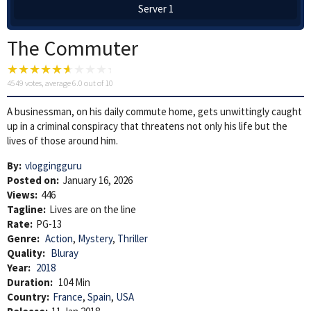
Server 1
The Commuter
4549
votes, average
6.0
out of 10
A businessman, on his daily commute home, gets unwittingly caught
up in a criminal conspiracy that threatens not only his life but the
lives of those around him.
By:
vloggingguru
Posted on:
January 16, 2026
Views:
446
Tagline:
Lives are on the line
Rate:
PG-13
Genre:
Action
,
Mystery
,
Thriller
Quality:
Bluray
Year:
2018
Duration:
104 Min
Country:
France
,
Spain
,
USA