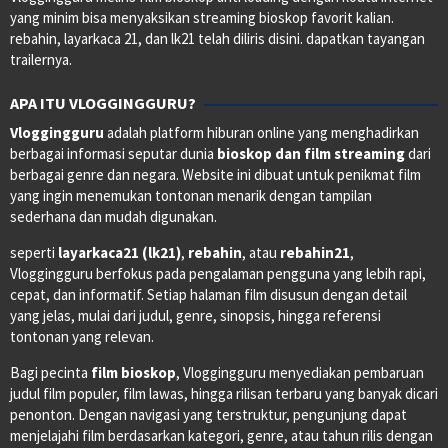
yang minim bisa menyaksikan streaming bioskop favorit kalian.
rebahin, layarkaca 21, dan lk21 telah diliris disini. dapatkan tayangan
trailernya.
APA ITU VLOGGINGGURU?
Vloggingguru
adalah platform hiburan online yang menghadirkan
berbagai informasi seputar dunia
bioskop dan film streaming
dari
berbagai genre dan negara. Website ini dibuat untuk penikmat film
yang ingin menemukan tontonan menarik dengan tampilan
sederhana dan mudah digunakan.
seperti
layarkaca21 (lk21)
,
rebahin
, atau
rebahin21
,
Vloggingguru berfokus pada pengalaman pengguna yang lebih rapi,
cepat, dan informatif. Setiap halaman film disusun dengan detail
yang jelas, mulai dari judul, genre, sinopsis, hingga referensi
tontonan yang relevan.
Bagi pecinta
film bioskop
, Vloggingguru menyediakan pembaruan
judul film populer, film lawas, hingga rilisan terbaru yang banyak dicari
penonton. Dengan navigasi yang terstruktur, pengunjung dapat
menjelajahi film berdasarkan kategori, genre, atau tahun rilis dengan