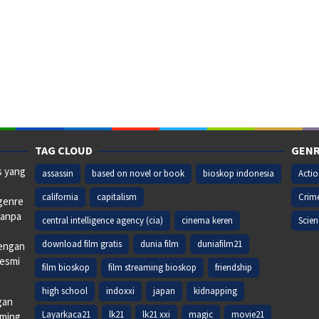
TAG CLOUD
GENR
s yang
assassin
based on novel or book
bioskop indonesia
Acti
california
capitalism
Crim
 genre
tanpa
central intelligence agency (cia)
cinema keren
Scien
download film gratis
dunia film
duniafilm21
dengan
resmi
film bioskop
film streaming bioskop
friendship
high school
indoxxi
japan
kidnapping
gan
Layarkaca21
lk21
lk21 xxi
magic
movie21
aming