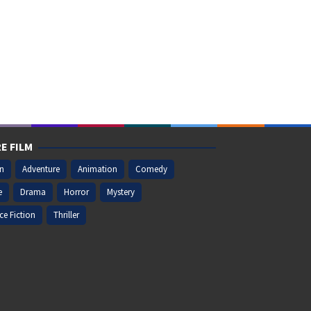
E FILM
on
Adventure
Animation
Comedy
e
Drama
Horror
Mystery
ce Fiction
Thriller