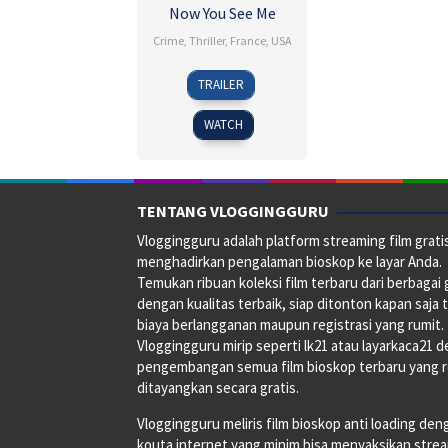
Now You See Me
Crime
,
Thriller
,
France
,
USA
29
Louis
TRAILER
May
Leterrier
2013
WATCH
TENTANG VLOGGINGGURU
Vloggingguru adalah platform streaming film grati
menghadirkan pengalaman bioskop ke layar Anda.
Temukan ribuan koleksi film terbaru dari berbagai
dengan kualitas terbaik, siap ditonton kapan saja 
biaya berlangganan maupun registrasi yang rumit.
Vloggingguru mirip seperti lk21 atau layarkaca21 
pengembangan semua film bioskop terbaru yang 
ditayangkan secara gratis.
Vloggingguru meliris film bioskop anti loading den
kouta internet yang minim bisa menyaksikan stre