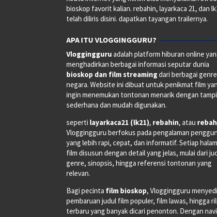
bioskop favorit kalian. rebahin, layarkaca 21, dan l
telah diliris disini. dapatkan tayangan trailernya.
APA ITU VLOGGINGGURU?
Vloggingguru
adalah platform hiburan online ya
menghadirkan berbagai informasi seputar dunia
bioskop dan film streaming
dari berbagai genr
negara. Website ini dibuat untuk penikmat film ya
ingin menemukan tontonan menarik dengan tampi
sederhana dan mudah digunakan.
seperti
layarkaca21 (lk21)
,
rebahin
, atau
rebah
Vloggingguru berfokus pada pengalaman penggu
yang lebih rapi, cepat, dan informatif. Setiap hala
film disusun dengan detail yang jelas, mulai dari ju
genre, sinopsis, hingga referensi tontonan yang
relevan.
Bagi pecinta
film bioskop
, Vloggingguru menyed
pembaruan judul film populer, film lawas, hingga ri
terbaru yang banyak dicari penonton. Dengan navi