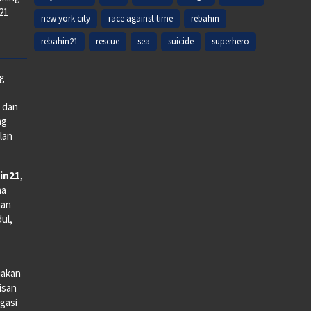
k21
new york city
race against time
rebahin
rebahin21
rescue
sea
suicide
superhero
ng
e dan
ng
lan
in21
,
na
man
dul,
iakan
lisan
gasi