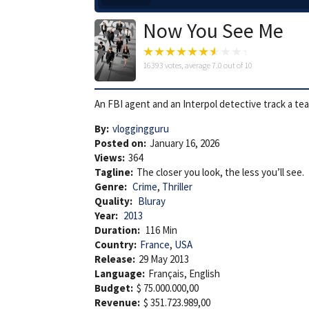
Now You See Me
16393
votes, average
7.0
out of 10
An FBI agent and an Interpol detective track a tea
By:
vloggingguru
Posted on:
January 16, 2026
Views:
364
Tagline:
The closer you look, the less you’ll see.
Genre:
Crime
,
Thriller
Quality:
Bluray
Year:
2013
Duration:
116 Min
Country:
France
,
USA
Release:
29 May 2013
Language:
Français, English
Budget:
$ 75.000.000,00
Revenue:
$ 351.723.989,00