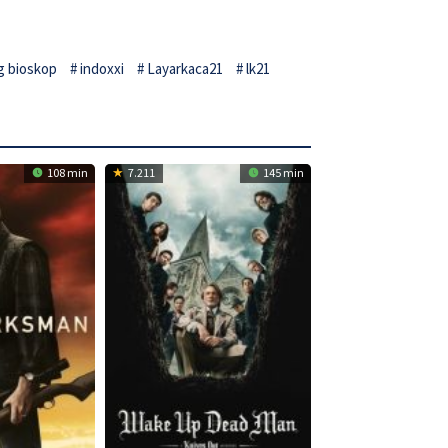
g bioskop
indoxxi
Layarkaca21
lk21
108 min
7.211
145 min