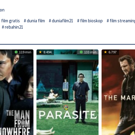
son
film gratis
dunia film
duniafilm21
film bioskop
film streamin
rebahin21
119 min
8.494
133 min
6.797