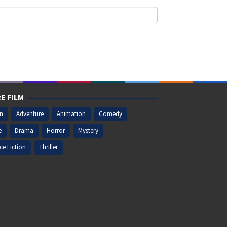
E FILM
on
Adventure
Animation
Comedy
e
Drama
Horror
Mystery
ce Fiction
Thriller