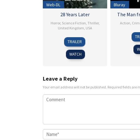
Web-DL
Bluray
28 Years Later
The Man f
Horror
,
Science Fiction
,
Thriller
,
Action
,
Crim
United Kingdom
,
USA
TR
18
Danny
TRAILER
Jun
Boyle
W
2025
WATCH
Leave a Reply
Your email address will not be published.
Required fields are