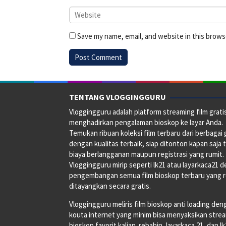
Save my name, email, and website in this brows
TENTANG VLOGGINGGURU
Vloggingguru adalah platform streaming film grati
menghadirkan pengalaman bioskop ke layar Anda.
Temukan ribuan koleksi film terbaru dari berbagai
dengan kualitas terbaik, siap ditonton kapan saja 
biaya berlangganan maupun registrasi yang rumit.
Vloggingguru mirip seperti lk21 atau layarkaca21 
pengembangan semua film bioskop terbaru yang 
ditayangkan secara gratis.
Vloggingguru meliris film bioskop anti loading den
kouta internet yang minim bisa menyaksikan stre
bioskop favorit kalian. rebahin, layarkaca 21, dan l