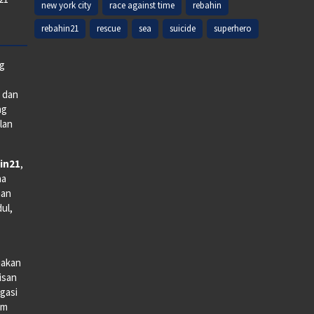
new york city
race against time
rebahin
rebahin21
rescue
sea
suicide
superhero
ng
e dan
ng
lan
in21
,
na
man
dul,
iakan
lisan
gasi
lm