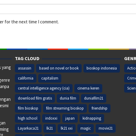
er for the next time I comment.
TAG CLOUD
GENR
s yang
assassin
based on novel or book
bioskop indonesia
Acti
california
capitalism
Crim
 genre
tanpa
central intelligence agency (cia)
cinema keren
Scien
download film gratis
dunia film
duniafilm21
dengan
resmi
film bioskop
film streaming bioskop
friendship
high school
indoxxi
japan
kidnapping
gan
Layarkaca21
lk21
lk21 xxi
magic
movie21
aming
k21