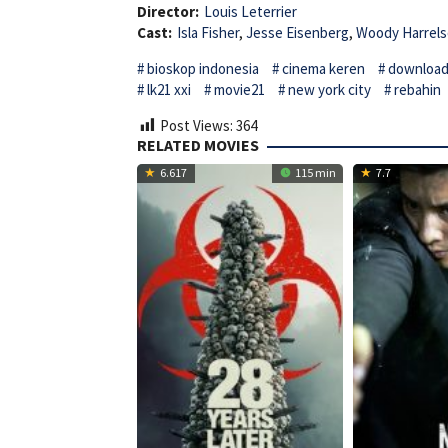
Director:
Louis Leterrier
Cast:
Isla Fisher
,
Jesse Eisenberg
,
Woody Harrel
bioskop indonesia
cinema keren
download 
lk21 xxi
movie21
new york city
rebahin
Post Views:
364
RELATED MOVIES
6.617
115 min
7.7