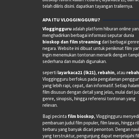
telah diliris disini. dapatkan tayangan trailernya.
APA ITU VLOGGINGGURU?
Vloggingguru
adalah platform hiburan online ya
menghadirkan berbagai informasi seputar dunia
bioskop dan film streaming
dari berbagai genr
negara. Website ini dibuat untuk penikmat film ya
ingin menemukan tontonan menarik dengan tampi
sederhana dan mudah digunakan.
seperti
layarkaca21 (lk21)
,
rebahin
, atau
rebah
Vloggingguru berfokus pada pengalaman penggu
yang lebih rapi, cepat, dan informatif. Setiap hala
film disusun dengan detail yang jelas, mulai dari ju
genre, sinopsis, hingga referensi tontonan yang
relevan.
Bagi pecinta
film bioskop
, Vloggingguru menyed
pembaruan judul film populer, film lawas, hingga ri
terbaru yang banyak dicari penonton. Dengan navi
yang terstruktur, pengunjung dapat menjelajahi fi