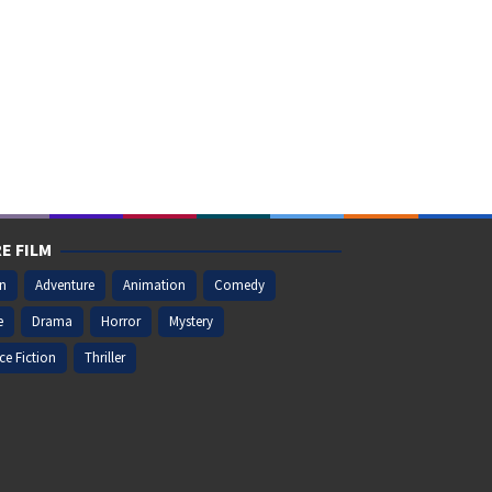
E FILM
on
Adventure
Animation
Comedy
e
Drama
Horror
Mystery
ce Fiction
Thriller