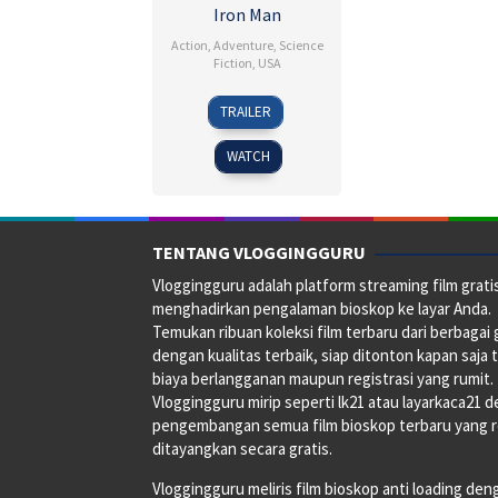
Iron Man
Action
,
Adventure
,
Science
Fiction
,
USA
30
Phil
TRAILER
Apr
Neilson
2008
WATCH
TENTANG VLOGGINGGURU
Vloggingguru adalah platform streaming film grati
menghadirkan pengalaman bioskop ke layar Anda.
Temukan ribuan koleksi film terbaru dari berbagai
dengan kualitas terbaik, siap ditonton kapan saja 
biaya berlangganan maupun registrasi yang rumit.
Vloggingguru mirip seperti lk21 atau layarkaca21 
pengembangan semua film bioskop terbaru yang 
ditayangkan secara gratis.
Vloggingguru meliris film bioskop anti loading den