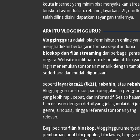
kouta internet yang minim bisa menyaksikan stre
bioskop favorit kalian. rebahin, layarkaca 21, dan l
telah diliris disini. dapatkan tayangan trailernya.
APA ITU VLOGGINGGURU?
Vloggingguru
adalah platform hiburan online ya
menghadirkan berbagai informasi seputar dunia
bioskop dan film streaming
dari berbagai genr
negara. Website ini dibuat untuk penikmat film ya
ingin menemukan tontonan menarik dengan tampi
sederhana dan mudah digunakan.
seperti
layarkaca21 (lk21)
,
rebahin
, atau
rebah
Vloggingguru berfokus pada pengalaman penggu
yang lebih rapi, cepat, dan informatif. Setiap hala
film disusun dengan detail yang jelas, mulai dari ju
genre, sinopsis, hingga referensi tontonan yang
relevan.
Bagi pecinta
film bioskop
, Vloggingguru menyed
pembaruan judul film populer, film lawas, hingga ri