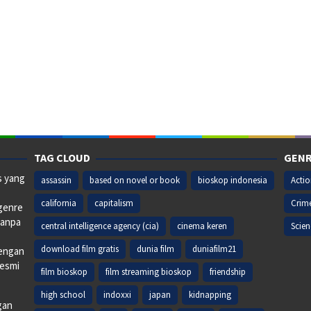
TAG CLOUD
GENR
s yang
assassin
based on novel or book
bioskop indonesia
Acti
california
capitalism
Crim
 genre
tanpa
central intelligence agency (cia)
cinema keren
Scien
download film gratis
dunia film
duniafilm21
dengan
resmi
film bioskop
film streaming bioskop
friendship
high school
indoxxi
japan
kidnapping
gan