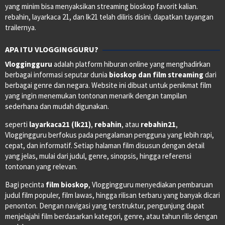
yang minim bisa menyaksikan streaming bioskop favorit kalian.
rebahin, layarkaca 21, dan lk21 telah diliris disini. dapatkan tayangan
trailernya.
APA ITU VLOGGINGGURU?
Vloggingguru
adalah platform hiburan online yang menghadirkan
berbagai informasi seputar dunia
bioskop dan film streaming
dari
berbagai genre dan negara. Website ini dibuat untuk penikmat film
yang ingin menemukan tontonan menarik dengan tampilan
sederhana dan mudah digunakan.
seperti
layarkaca21 (lk21)
,
rebahin
, atau
rebahin21
,
Vloggingguru berfokus pada pengalaman pengguna yang lebih rapi,
cepat, dan informatif. Setiap halaman film disusun dengan detail
yang jelas, mulai dari judul, genre, sinopsis, hingga referensi
tontonan yang relevan.
Bagi pecinta
film bioskop
, Vloggingguru menyediakan pembaruan
judul film populer, film lawas, hingga rilisan terbaru yang banyak dicari
penonton. Dengan navigasi yang terstruktur, pengunjung dapat
menjelajahi film berdasarkan kategori, genre, atau tahun rilis dengan