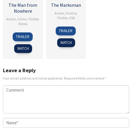
The Man from
The Marksman
Nowhere
Action
,
Drama
,
Thriller
,
USA
Action
,
Crime
,
Thriller
,
Korea
15
Robert
TRAILER
4
Lee
Jan
Lorenz
TRAILER
Aug
Jeong-
2021
WATCH
2010
beom
WATCH
Leave a Reply
Your email address will not be published.
Required fields are marked
*