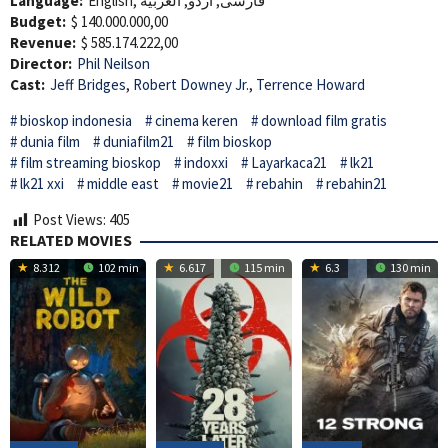
Language:
English, فارسی, اردو, العربية
Budget:
$ 140.000.000,00
Revenue:
$ 585.174.222,00
Director:
Phil Neilson
Cast:
Jeff Bridges
,
Robert Downey Jr.
,
Terrence Howard
bioskop indonesia
cinema keren
download film gratis
dunia film
duniafilm21
film bioskop
film streaming bioskop
indoxxi
Layarkaca21
lk21
lk21 xxi
middle east
movie21
rebahin
rebahin21
Post Views:
405
RELATED MOVIES
8.312
102 min
6.617
115 min
6.3
130 min