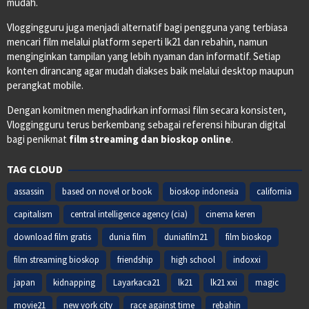
mudah.
Vloggingguru juga menjadi alternatif bagi pengguna yang terbiasa
mencari film melalui platform seperti lk21 dan rebahin, namun
menginginkan tampilan yang lebih nyaman dan informatif. Setiap
konten dirancang agar mudah diakses baik melalui desktop maupun
perangkat mobile.
Dengan komitmen menghadirkan informasi film secara konsisten,
Vloggingguru terus berkembang sebagai referensi hiburan digital
bagi penikmat
film streaming dan bioskop online
.
TAG CLOUD
assassin
based on novel or book
bioskop indonesia
california
capitalism
central intelligence agency (cia)
cinema keren
download film gratis
dunia film
duniafilm21
film bioskop
film streaming bioskop
friendship
high school
indoxxi
japan
kidnapping
Layarkaca21
lk21
lk21 xxi
magic
movie21
new york city
race against time
rebahin