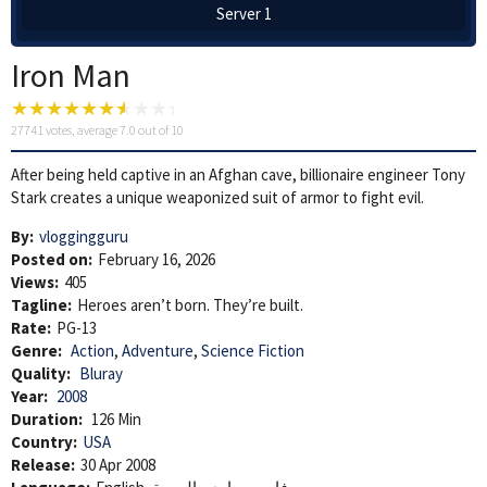
Server 1
Iron Man
27741
votes, average
7.0
out of 10
After being held captive in an Afghan cave, billionaire engineer Tony
Stark creates a unique weaponized suit of armor to fight evil.
By:
vloggingguru
Posted on:
February 16, 2026
Views:
405
Tagline:
Heroes aren’t born. They’re built.
Rate:
PG-13
Genre:
Action
,
Adventure
,
Science Fiction
Quality:
Bluray
Year:
2008
Duration:
126 Min
Country:
USA
Release:
30 Apr 2008