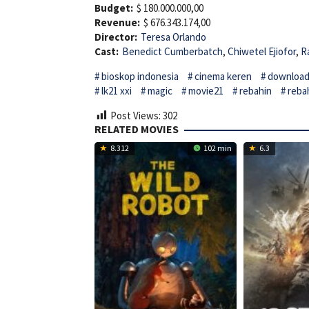
Budget:
$ 180.000.000,00
Revenue:
$ 676.343.174,00
Director:
Teresa Orlando
Cast:
Benedict Cumberbatch
,
Chiwetel Ejiofor
,
R
bioskop indonesia
cinema keren
download 
lk21 xxi
magic
movie21
rebahin
reba
Post Views:
302
RELATED MOVIES
8.312
102 min
6.3