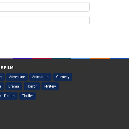
E FILM
on
Adventure
Animation
Comedy
e
Drama
Horror
Mystery
ce Fiction
Thriller