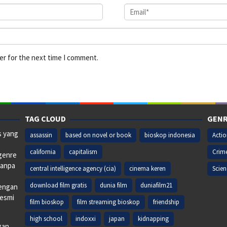
er for the next time I comment.
TAG CLOUD
GENR
s yang
assassin
based on novel or book
bioskop indonesia
Acti
california
capitalism
Crim
 genre
tanpa
central intelligence agency (cia)
cinema keren
Scien
download film gratis
dunia film
duniafilm21
dengan
resmi
film bioskop
film streaming bioskop
friendship
high school
indoxxi
japan
kidnapping
gan