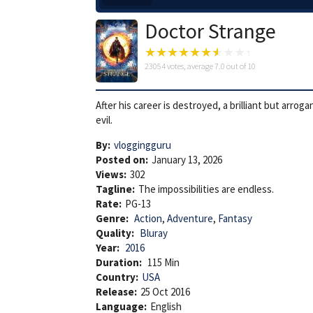
Doctor Strange
23054
votes, average
7.0
out of 10
After his career is destroyed, a brilliant but arr
evil.
By:
vloggingguru
Posted on:
January 13, 2026
Views:
302
Tagline:
The impossibilities are endless.
Rate:
PG-13
Genre:
Action
,
Adventure
,
Fantasy
Quality:
Bluray
Year:
2016
Duration:
115 Min
Country:
USA
Release:
25 Oct 2016
Language:
English