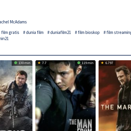
achel McAdams
film gratis
dunia film
duniafilm21
film bioskop
film streamin
hin21
130 min
7.7
119 min
6.797