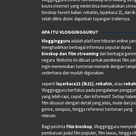
kouta internet yang minim bisa menyaksikan stre
bioskop favorit kalian. rebahin, layarkaca 21, dan l
telah diliris disini. dapatkan tayangan trailernya.
APA ITU VLOGGINGGURU?
Vloggingguru
adalah platform hiburan online ya
menghadirkan berbagai informasi seputar dunia
bioskop dan film streaming
dari berbagai genr
negara. Website ini dibuat untuk penikmat film ya
ingin menemukan tontonan menarik dengan tampi
sederhana dan mudah digunakan.
seperti
layarkaca21 (lk21)
,
rebahin
, atau
rebah
Vloggingguru berfokus pada pengalaman penggu
yang lebih rapi, cepat, dan informatif. Setiap hala
film disusun dengan detail yang jelas, mulai dari ju
genre, sinopsis, hingga referensi tontonan yang
relevan.
Bagi pecinta
film bioskop
, Vloggingguru menyed
pembaruan judul film populer, film lawas, hingga ri