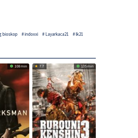
g bioskop
indoxxi
Layarkaca21
lk21
108 min
7.7
135 min