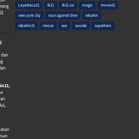
Layarkaca21
lk21
lk21 xxi
magic
movie21
aming
k21
new york city
race against time
rebahin
rebahin21
rescue
sea
suicide
superhero
ng
e dan
ng
lan
in21
,
na
man
dul,
iakan
lisan