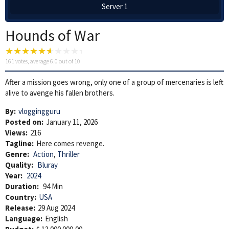
Server 1
Hounds of War
161
votes, average
6.0
out of 10
After a mission goes wrong, only one of a group of mercenaries is left
alive to avenge his fallen brothers.
By:
vloggingguru
Posted on:
January 11, 2026
Views:
216
Tagline:
Here comes revenge.
Genre:
Action
,
Thriller
Quality:
Bluray
Year:
2024
Duration:
94 Min
Country:
USA
Release:
29 Aug 2024
Language:
English