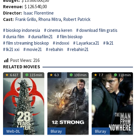
Budget:
$ 13.000.000,00
Revenue:
$ 126.540,00
Director:
Isaac Florentine
Cast:
Frank Grillo
,
Rhona Mitra
,
Robert Patrick
bioskop indonesia
cinema keren
download film gratis
dunia film
duniafilm21
film bioskop
film streaming bioskop
indoxxi
Layarkaca21
lk21
lk21 xxi
movie21
rebahin
rebahin21
Post Views:
216
RELATED MOVIES
6.617
115 min
6.3
130 min
7.7
119 min
Web-DL
Bluray
Bluray