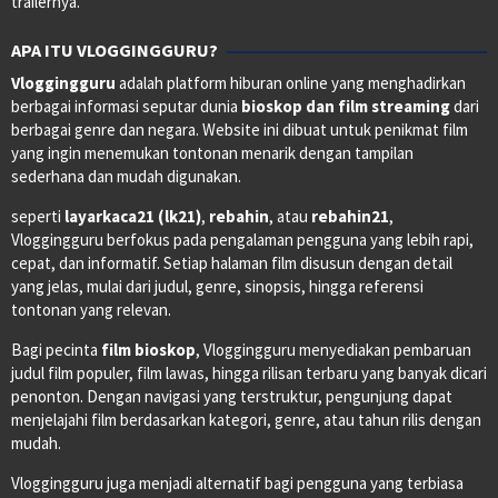
trailernya.
APA ITU VLOGGINGGURU?
Vloggingguru
adalah platform hiburan online yang menghadirkan
berbagai informasi seputar dunia
bioskop dan film streaming
dari
berbagai genre dan negara. Website ini dibuat untuk penikmat film
yang ingin menemukan tontonan menarik dengan tampilan
sederhana dan mudah digunakan.
seperti
layarkaca21 (lk21)
,
rebahin
, atau
rebahin21
,
Vloggingguru berfokus pada pengalaman pengguna yang lebih rapi,
cepat, dan informatif. Setiap halaman film disusun dengan detail
yang jelas, mulai dari judul, genre, sinopsis, hingga referensi
tontonan yang relevan.
Bagi pecinta
film bioskop
, Vloggingguru menyediakan pembaruan
judul film populer, film lawas, hingga rilisan terbaru yang banyak dicari
penonton. Dengan navigasi yang terstruktur, pengunjung dapat
menjelajahi film berdasarkan kategori, genre, atau tahun rilis dengan
mudah.
Vloggingguru juga menjadi alternatif bagi pengguna yang terbiasa