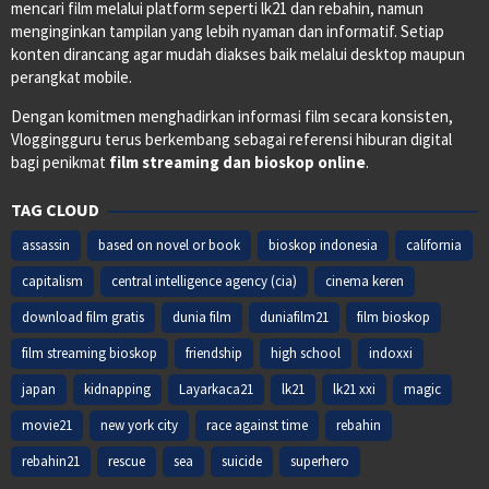
mencari film melalui platform seperti lk21 dan rebahin, namun
menginginkan tampilan yang lebih nyaman dan informatif. Setiap
konten dirancang agar mudah diakses baik melalui desktop maupun
perangkat mobile.
Dengan komitmen menghadirkan informasi film secara konsisten,
Vloggingguru terus berkembang sebagai referensi hiburan digital
bagi penikmat
film streaming dan bioskop online
.
TAG CLOUD
assassin
based on novel or book
bioskop indonesia
california
capitalism
central intelligence agency (cia)
cinema keren
download film gratis
dunia film
duniafilm21
film bioskop
film streaming bioskop
friendship
high school
indoxxi
japan
kidnapping
Layarkaca21
lk21
lk21 xxi
magic
movie21
new york city
race against time
rebahin
rebahin21
rescue
sea
suicide
superhero