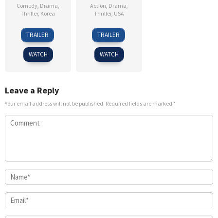
Comedy
,
Drama
,
Action
,
Drama
,
Thriller
,
Korea
Thriller
,
USA
30
Kim
15
Robert
TRAILER
TRAILER
May
Seong-
Jan
Lorenz
2019
sik
2021
WATCH
WATCH
Leave a Reply
Your email address will not be published.
Required fields are marked
*