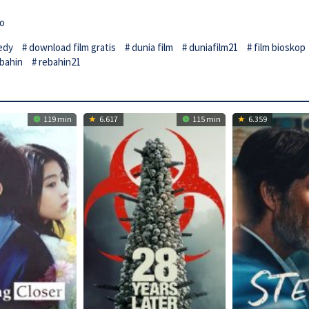
o
edy
download film gratis
dunia film
duniafilm21
film bioskop
bahin
rebahin21
119 min
6.617
115 min
6.359