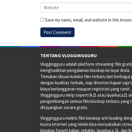
Save my name, email, and website in this brows
TENTANG VLOGGINGGURU
Vloggingguru adalah platform streaming film grati
menghadirkan pengalaman bioskop ke layar Anda.
Temukan ribuan koleksi film terbaru dari berbagai
dengan kualitas terbaik, siap ditonton kapan saja 
biaya berlangganan maupun registrasi yang rumit.
Vloggingguru mirip seperti lk21 atau layarkaca21 
pengembangan semua film bioskop terbaru yang 
ditayangkan secara gratis.
Vloggingguru meliris film bioskop anti loading den
kouta internet yang minim bisa menyaksikan stre
bioskop favorit kalian. rebahin, layarkaca 21, dan l