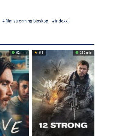
film streaming bioskop
indoxxi
92 min
6.3
130 min