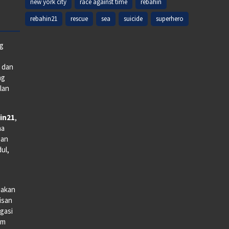
new york city
race against time
rebahin
rebahin21
rescue
sea
suicide
superhero
ng
e dan
ng
lan
in21
,
na
man
dul,
iakan
lisan
gasi
lm