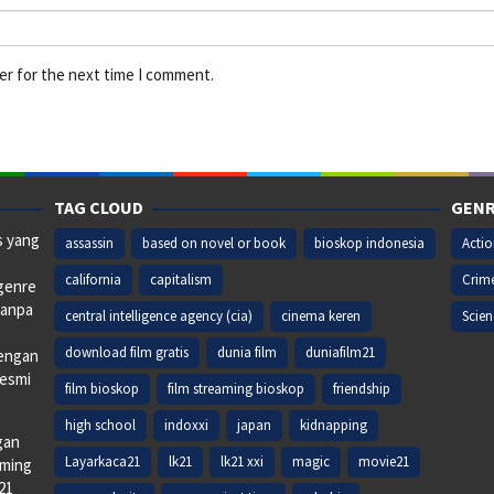
er for the next time I comment.
TAG CLOUD
GENR
s yang
assassin
based on novel or book
bioskop indonesia
Acti
california
capitalism
Crim
 genre
tanpa
central intelligence agency (cia)
cinema keren
Scien
download film gratis
dunia film
duniafilm21
dengan
resmi
film bioskop
film streaming bioskop
friendship
high school
indoxxi
japan
kidnapping
gan
Layarkaca21
lk21
lk21 xxi
magic
movie21
aming
k21