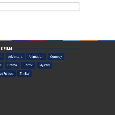
E FILM
on
Adventure
Animation
Comedy
e
Drama
Horror
Mystery
ce Fiction
Thriller