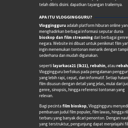
telah diliris disini. dapatkan tayangan trailernya.
APA ITU VLOGGINGGURU?
Vloggingguru
adalah platform hiburan online ya
menghadirkan berbagai informasi seputar dunia
bioskop dan film streaming
dari berbagai genr
negara. Website ini dibuat untuk penikmat film ya
ingin menemukan tontonan menarik dengan tampi
sederhana dan mudah digunakan.
seperti
layarkaca21 (lk21)
,
rebahin
, atau
rebah
Vloggingguru berfokus pada pengalaman penggu
yang lebih rapi, cepat, dan informatif. Setiap hala
film disusun dengan detail yang jelas, mulai dari ju
genre, sinopsis, hingga referensi tontonan yang
relevan.
Bagi pecinta
film bioskop
, Vloggingguru menyed
pembaruan judul film populer, film lawas, hingga ri
terbaru yang banyak dicari penonton. Dengan navi
yang terstruktur, pengunjung dapat menjelajahi fi