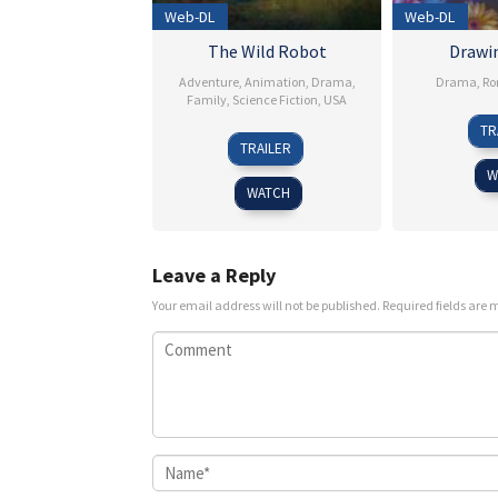
Web-DL
Web-DL
The Wild Robot
Drawi
Adventure
,
Animation
,
Drama
,
Drama
,
Ro
Family
,
Science Fiction
,
USA
TR
12
Chris
TRAILER
Sep
Sanders
W
2024
WATCH
Leave a Reply
Your email address will not be published.
Required fields are