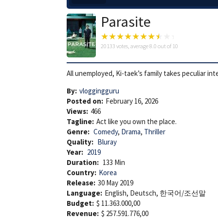
Parasite
20133
votes, average
8.0
out of 10
All unemployed, Ki-taek’s family takes peculiar in
By:
vloggingguru
Posted on:
February 16, 2026
Views:
466
Tagline:
Act like you own the place.
Genre:
Comedy
,
Drama
,
Thriller
Quality:
Bluray
Year:
2019
Duration:
133 Min
Country:
Korea
Release:
30 May 2019
Language:
English, Deutsch, 한국어/조선말
Budget:
$ 11.363.000,00
Revenue:
$ 257.591.776,00