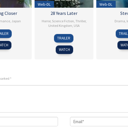
Web-DL
Web-DL
ng Closer
28 Years Later
Ste
mance
,
Japan
Horror
,
Science Fiction
,
Thriller
,
Drama
,
I
United Kingdom
,
USA
26
Takahiro
1
T
AILER
TRAI
18
Danny
Jun
Miki
S
M
TRAILER
Jun
Boyle
2024
2
ATCH
WAT
2025
WATCH
 marked
*