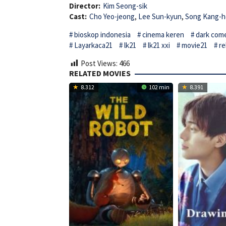
Director:
Kim Seong-sik
Cast:
Cho Yeo-jeong
,
Lee Sun-kyun
,
Song Kang-h
bioskop indonesia
cinema keren
dark com
Layarkaca21
lk21
lk21 xxi
movie21
re
Post Views:
466
RELATED MOVIES
8.312
102 min
8.391