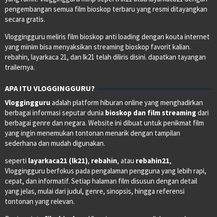
pengembangan semua film bioskop terbaru yang resmi ditayangkan
secara gratis.
Vloggingguru meliris film bioskop anti loading dengan kouta internet
yang minim bisa menyaksikan streaming bioskop favorit kalian.
rebahin, layarkaca 21, dan lk21 telah diliris disini. dapatkan tayangan
trailernya.
APA ITU VLOGGINGGURU?
Vloggingguru
adalah platform hiburan online yang menghadirkan
berbagai informasi seputar dunia
bioskop dan film streaming
dari
berbagai genre dan negara. Website ini dibuat untuk penikmat film
yang ingin menemukan tontonan menarik dengan tampilan
sederhana dan mudah digunakan.
seperti
layarkaca21 (lk21)
,
rebahin
, atau
rebahin21
,
Vloggingguru berfokus pada pengalaman pengguna yang lebih rapi,
cepat, dan informatif. Setiap halaman film disusun dengan detail
yang jelas, mulai dari judul, genre, sinopsis, hingga referensi
tontonan yang relevan.