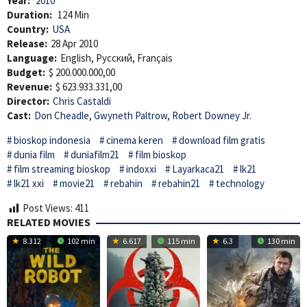
Year:
2010
Duration:
124 Min
Country:
USA
Release:
28 Apr 2010
Language:
English, Pусский, Français
Budget:
$ 200.000.000,00
Revenue:
$ 623.933.331,00
Director:
Chris Castaldi
Cast:
Don Cheadle
,
Gwyneth Paltrow
,
Robert Downey Jr.
bioskop indonesia
cinema keren
download film gratis
dunia film
duniafilm21
film bioskop
film streaming bioskop
indoxxi
Layarkaca21
lk21
lk21 xxi
movie21
rebahin
rebahin21
technology
Post Views:
411
RELATED MOVIES
8.312
102 min
6.617
115 min
6.3
130 min