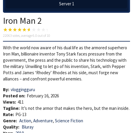
Server 1
Iron Man 2
22063
votes, average
6.0
out of 10
With the world now aware of his dual life as the armored superhero
Iron Man, billionaire inventor Tony Stark faces pressure from the
government, the press and the public to share his technology with
the military. Unwilling to let go of his invention, Stark, with Pepper
Potts and James ‘Rhodey’ Rhodes at his side, must forge new
alliances – and confront powerful enemies.
By:
vloggingguru
Posted on:
February 16, 2026
Views:
411
Tagline:
It’s not the armor that makes the hero, but the man inside.
Rate:
PG-13
Genre:
Action
,
Adventure
,
Science Fiction
Quality:
Bluray