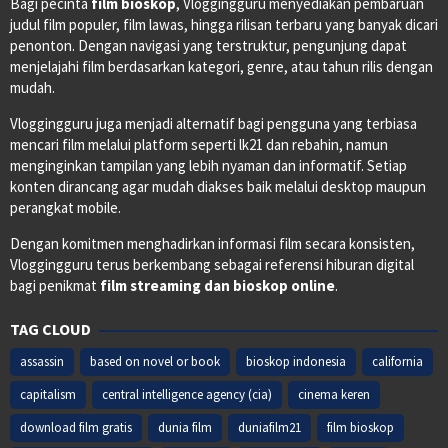
Bagi pecinta
film bioskop
, Vloggingguru menyediakan pembaruan
judul film populer, film lawas, hingga rilisan terbaru yang banyak dicari
penonton. Dengan navigasi yang terstruktur, pengunjung dapat
menjelajahi film berdasarkan kategori, genre, atau tahun rilis dengan
mudah.
Vloggingguru juga menjadi alternatif bagi pengguna yang terbiasa
mencari film melalui platform seperti lk21 dan rebahin, namun
menginginkan tampilan yang lebih nyaman dan informatif. Setiap
konten dirancang agar mudah diakses baik melalui desktop maupun
perangkat mobile.
Dengan komitmen menghadirkan informasi film secara konsisten,
Vloggingguru terus berkembang sebagai referensi hiburan digital
bagi penikmat
film streaming dan bioskop online
.
TAG CLOUD
assassin
based on novel or book
bioskop indonesia
california
capitalism
central intelligence agency (cia)
cinema keren
download film gratis
dunia film
duniafilm21
film bioskop