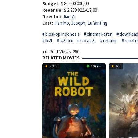
Budget:
$ 80.000.000,00
Revenue:
$ 2.259.822.417,00
Director:
Jiao Zi
Cast:
Han Mo
,
Joseph
,
Lu Yanting
bioskop indonesia
cinema keren
download 
lk21
lk21 xxi
movie21
rebahin
rebahi
Post Views:
260
RELATED MOVIES
8.312
102 min
6.3