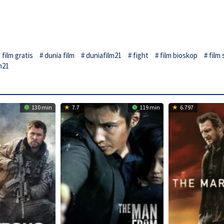
film gratis
dunia film
duniafilm21
fight
film bioskop
film
n21
130 min
7.7
119 min
6.797