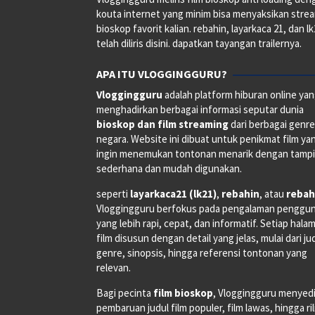
kouta internet yang minim bisa menyaksikan stre
bioskop favorit kalian. rebahin, layarkaca 21, dan l
telah diliris disini. dapatkan tayangan trailernya.
APA ITU VLOGGINGGURU?
Vloggingguru
adalah platform hiburan online ya
menghadirkan berbagai informasi seputar dunia
bioskop dan film streaming
dari berbagai genr
negara. Website ini dibuat untuk penikmat film ya
ingin menemukan tontonan menarik dengan tampi
sederhana dan mudah digunakan.
seperti
layarkaca21 (lk21)
,
rebahin
, atau
rebah
Vloggingguru berfokus pada pengalaman penggu
yang lebih rapi, cepat, dan informatif. Setiap hala
film disusun dengan detail yang jelas, mulai dari ju
genre, sinopsis, hingga referensi tontonan yang
relevan.
Bagi pecinta
film bioskop
, Vloggingguru menyed
pembaruan judul film populer, film lawas, hingga ri