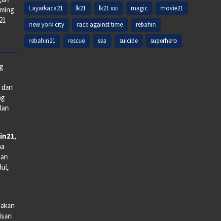
Layarkaca21
lk21
lk21 xxi
magic
movie21
aming
k21
new york city
race against time
rebahin
rebahin21
rescue
sea
suicide
superhero
ng
e dan
ng
lan
in21
,
na
man
dul,
iakan
lisan