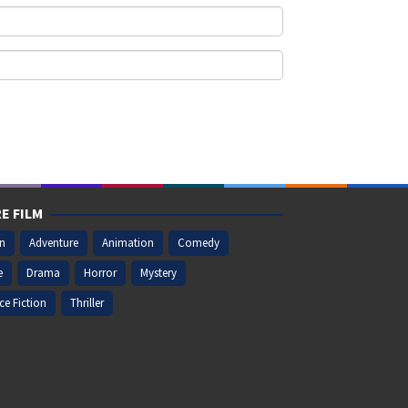
E FILM
on
Adventure
Animation
Comedy
e
Drama
Horror
Mystery
ce Fiction
Thriller