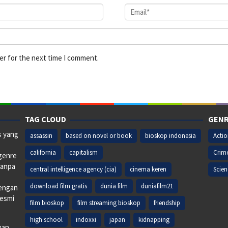
er for the next time I comment.
TAG CLOUD
GENR
s yang
assassin
based on novel or book
bioskop indonesia
Acti
california
capitalism
Crim
 genre
tanpa
central intelligence agency (cia)
cinema keren
Scien
download film gratis
dunia film
duniafilm21
dengan
resmi
film bioskop
film streaming bioskop
friendship
high school
indoxxi
japan
kidnapping
gan