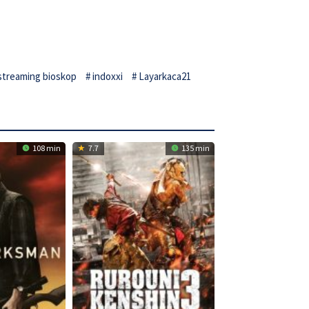
 streaming bioskop
indoxxi
Layarkaca21
108 min
7.7
135 min