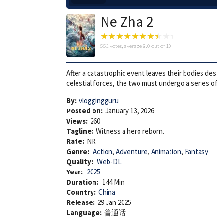
Ne Zha 2
552
votes, average
8.0
out of 10
After a catastrophic event leaves their bodies de
celestial forces, the two must undergo a series of 
By:
vloggingguru
Posted on:
January 13, 2026
Views:
260
Tagline:
Witness a hero reborn.
Rate:
NR
Genre:
Action
,
Adventure
,
Animation
,
Fantasy
Quality:
Web-DL
Year:
2025
Duration:
144 Min
Country:
China
Release:
29 Jan 2025
Language:
普通话