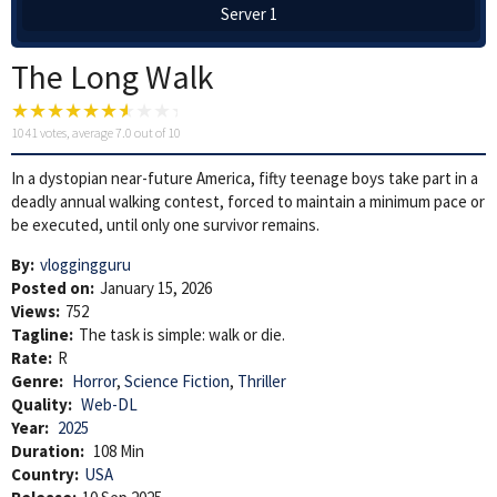
Server 1
The Long Walk
1041
votes, average
7.0
out of 10
In a dystopian near-future America, fifty teenage boys take part in a
deadly annual walking contest, forced to maintain a minimum pace or
be executed, until only one survivor remains.
By:
vloggingguru
Posted on:
January 15, 2026
Views:
752
Tagline:
The task is simple: walk or die.
Rate:
R
Genre:
Horror
,
Science Fiction
,
Thriller
Quality:
Web-DL
Year:
2025
Duration:
108 Min
Country:
USA