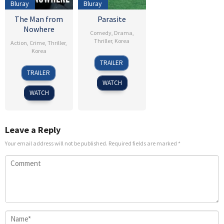
Bluray
Bluray
The Man from
Parasite
Nowhere
Comedy
,
Drama
,
Thriller
,
Korea
Action
,
Crime
,
Thriller
,
Korea
30
Kim
TRAILER
4
Lee
May
Seong-
TRAILER
Aug
Jeong-
2019
sik
WATCH
2010
beom
WATCH
Leave a Reply
Your email address will not be published.
Required fields are marked
*