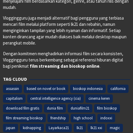
menjelajahi film berdasarkan kategori, genre, atau tahun rilis dengan
mudah.
Vloggingguru juga menjadi alternatif bagi pengguna yang terbiasa
mencari film melalui platform seperti lk21 dan rebahin, namun
menginginkan tampilan yang lebih nyaman dan informatif. Setiap
konten dirancang agar mudah diakses baik melalui desktop maupun
perangkat mobile.
Dengan komitmen menghadirkan informasi film secara konsisten,
Vloggingguru terus berkembang sebagai referensi hiburan digital
bagi penikmat
film streaming dan bioskop online
.
TAG CLOUD
assassin
based on novel or book
bioskop indonesia
california
capitalism
central intelligence agency (cia)
cinema keren
download film gratis
dunia film
duniafilm21
film bioskop
film streaming bioskop
friendship
high school
indoxxi
japan
kidnapping
Layarkaca21
lk21
lk21 xxi
magic