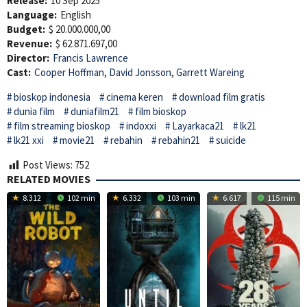
Release:
10 Sep 2025
Language:
English
Budget:
$ 20.000.000,00
Revenue:
$ 62.871.697,00
Director:
Francis Lawrence
Cast:
Cooper Hoffman
,
David Jonsson
,
Garrett Wareing
bioskop indonesia
cinema keren
download film gratis
dunia film
duniafilm21
film bioskop
film streaming bioskop
indoxxi
Layarkaca21
lk21
lk21 xxi
movie21
rebahin
rebahin21
suicide
Post Views:
752
RELATED MOVIES
8.312
102 min
6.332
103 min
6.617
115 min