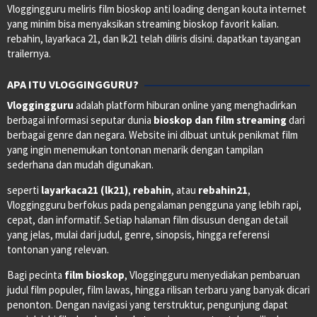
Vloggingguru meliris film bioskop anti loading dengan kouta internet
yang minim bisa menyaksikan streaming bioskop favorit kalian.
rebahin, layarkaca 21, dan lk21 telah diliris disini. dapatkan tayangan
trailernya.
APA ITU VLOGGINGGURU?
Vloggingguru
adalah platform hiburan online yang menghadirkan
berbagai informasi seputar dunia
bioskop dan film streaming
dari
berbagai genre dan negara. Website ini dibuat untuk penikmat film
yang ingin menemukan tontonan menarik dengan tampilan
sederhana dan mudah digunakan.
seperti
layarkaca21 (lk21)
,
rebahin
, atau
rebahin21
,
Vloggingguru berfokus pada pengalaman pengguna yang lebih rapi,
cepat, dan informatif. Setiap halaman film disusun dengan detail
yang jelas, mulai dari judul, genre, sinopsis, hingga referensi
tontonan yang relevan.
Bagi pecinta
film bioskop
, Vloggingguru menyediakan pembaruan
judul film populer, film lawas, hingga rilisan terbaru yang banyak dicari
penonton. Dengan navigasi yang terstruktur, pengunjung dapat