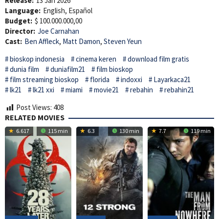
Release:
13 Jan 2026
Language:
English, Español
Budget:
$ 100.000.000,00
Director:
Joe Carnahan
Cast:
Ben Affleck
,
Matt Damon
,
Steven Yeun
bioskop indonesia
cinema keren
download film gratis
dunia film
duniafilm21
film bioskop
film streaming bioskop
florida
indoxxi
Layarkaca21
lk21
lk21 xxi
miami
movie21
rebahin
rebahin21
Post Views:
408
RELATED MOVIES
6.617
115 min
6.3
130 min
7.7
119 min