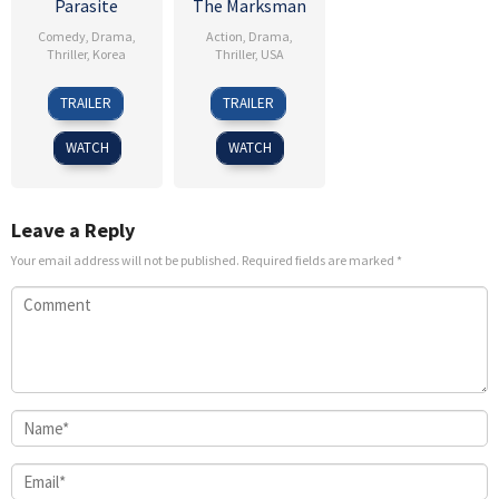
Parasite
The Marksman
Comedy
,
Drama
,
Action
,
Drama
,
Thriller
,
Korea
Thriller
,
USA
30
Kim
15
Robert
TRAILER
TRAILER
May
Seong-
Jan
Lorenz
2019
sik
2021
WATCH
WATCH
Leave a Reply
Your email address will not be published.
Required fields are marked
*