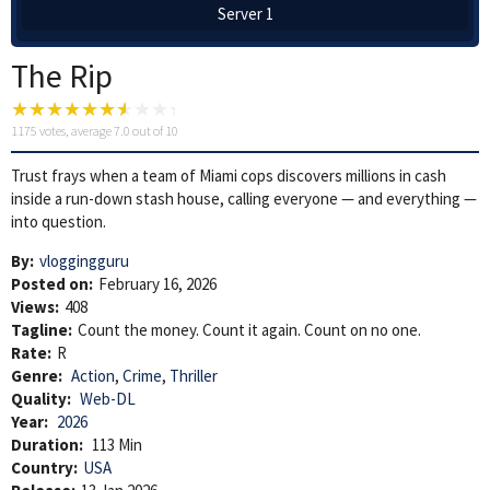
Server 1
The Rip
1175
votes, average
7.0
out of 10
Trust frays when a team of Miami cops discovers millions in cash
inside a run-down stash house, calling everyone — and everything —
into question.
By:
vloggingguru
Posted on:
February 16, 2026
Views:
408
Tagline:
Count the money. Count it again. Count on no one.
Rate:
R
Genre:
Action
,
Crime
,
Thriller
Quality:
Web-DL
Year:
2026
Duration:
113 Min
Country:
USA