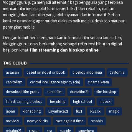
Vloggingguru juga menjadi alternatif bagi pengguna yang terbiasa
mencari film melalui platform seperti lk21 dan rebahin, namun
menginginkan tampilan yang lebih nyaman dan informatif. Setiap
konten dirancang agar mudah diakses baik melalui desktop maupun
perangkat mobile.
Dengan komitmen menghadirkan informasi film secara konsisten,
Vloggingguru terus berkembang sebagai referensi hiburan digital
bagi penikmat
film streaming dan bioskop online
.
TAG CLOUD
assassin
based on novel or book
bioskop indonesia
california
capitalism
central intelligence agency (cia)
cinema keren
download film gratis
dunia film
duniafilm21
film bioskop
film streaming bioskop
friendship
high school
indoxxi
japan
kidnapping
Layarkaca21
lk21
lk21 xxi
magic
movie21
new york city
race against time
rebahin
rebahin21
rescue
sea
suicide
superhero