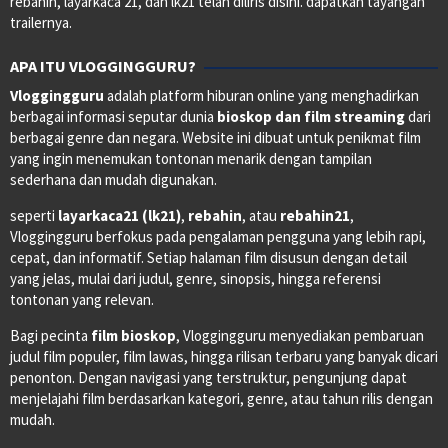
rebahin, layarkaca 21, dan lk21 telah diliris disini. dapatkan tayangan
trailernya.
APA ITU VLOGGINGGURU?
Vloggingguru
adalah platform hiburan online yang menghadirkan
berbagai informasi seputar dunia
bioskop dan film streaming
dari
berbagai genre dan negara. Website ini dibuat untuk penikmat film
yang ingin menemukan tontonan menarik dengan tampilan
sederhana dan mudah digunakan.
seperti
layarkaca21 (lk21)
,
rebahin
, atau
rebahin21
,
Vloggingguru berfokus pada pengalaman pengguna yang lebih rapi,
cepat, dan informatif. Setiap halaman film disusun dengan detail
yang jelas, mulai dari judul, genre, sinopsis, hingga referensi
tontonan yang relevan.
Bagi pecinta
film bioskop
, Vloggingguru menyediakan pembaruan
judul film populer, film lawas, hingga rilisan terbaru yang banyak dicari
penonton. Dengan navigasi yang terstruktur, pengunjung dapat
menjelajahi film berdasarkan kategori, genre, atau tahun rilis dengan
mudah.