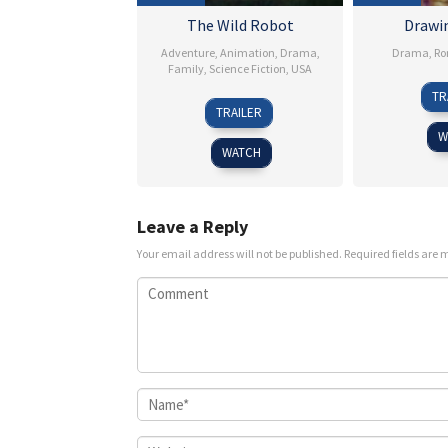
The Wild Robot
Drawi
Adventure
,
Animation
,
Drama
,
Drama
,
Ro
Family
,
Science Fiction
,
USA
TR
12
Chris
TRAILER
Sep
Sanders
W
2024
WATCH
Leave a Reply
Your email address will not be published.
Required fields are