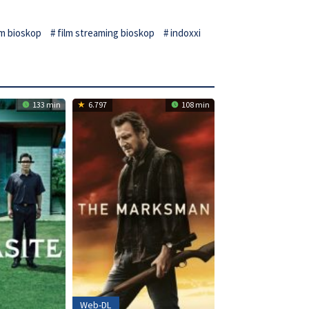
lm bioskop
film streaming bioskop
indoxxi
133 min
6.797
108 min
Web-DL