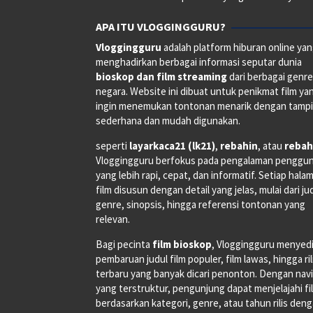
APA ITU VLOGGINGGURU?
Vloggingguru
adalah platform hiburan online ya
menghadirkan berbagai informasi seputar dunia
bioskop dan film streaming
dari berbagai genr
negara. Website ini dibuat untuk penikmat film ya
ingin menemukan tontonan menarik dengan tampi
sederhana dan mudah digunakan.
seperti
layarkaca21 (lk21)
,
rebahin
, atau
rebah
Vloggingguru berfokus pada pengalaman penggu
yang lebih rapi, cepat, dan informatif. Setiap hala
film disusun dengan detail yang jelas, mulai dari ju
genre, sinopsis, hingga referensi tontonan yang
relevan.
Bagi pecinta
film bioskop
, Vloggingguru menyed
pembaruan judul film populer, film lawas, hingga ri
terbaru yang banyak dicari penonton. Dengan navi
yang terstruktur, pengunjung dapat menjelajahi fi
berdasarkan kategori, genre, atau tahun rilis den