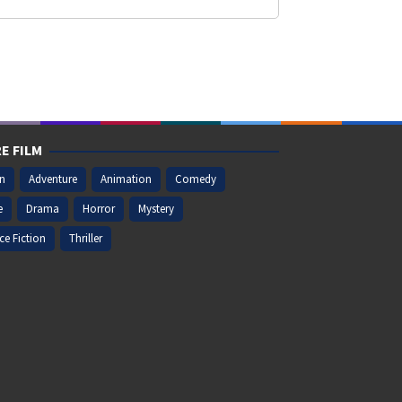
E FILM
on
Adventure
Animation
Comedy
e
Drama
Horror
Mystery
ce Fiction
Thriller