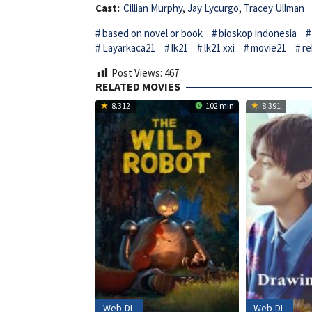
Cast:
Cillian Murphy
,
Jay Lycurgo
,
Tracey Ullman
based on novel or book
bioskop indonesia
Layarkaca21
lk21
lk21 xxi
movie21
re
Post Views:
467
RELATED MOVIES
8.312
102 min
8.391
Web-DL
Web-DL