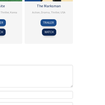
ite
The Marksman
,
Thriller
,
Korea
Action
,
Drama
,
Thriller
,
USA
0
im
15
Robert
LER
TRAILER
May
eong-
Jan
Lorenz
019
ik
2021
CH
WATCH