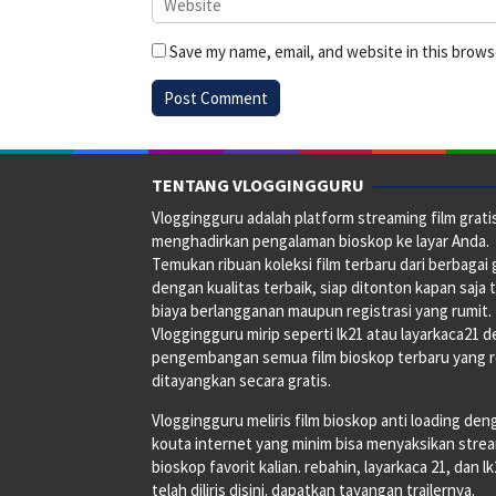
Save my name, email, and website in this brows
TENTANG VLOGGINGGURU
Vloggingguru adalah platform streaming film grati
menghadirkan pengalaman bioskop ke layar Anda.
Temukan ribuan koleksi film terbaru dari berbagai
dengan kualitas terbaik, siap ditonton kapan saja 
biaya berlangganan maupun registrasi yang rumit.
Vloggingguru mirip seperti lk21 atau layarkaca21 
pengembangan semua film bioskop terbaru yang 
ditayangkan secara gratis.
Vloggingguru meliris film bioskop anti loading den
kouta internet yang minim bisa menyaksikan stre
bioskop favorit kalian. rebahin, layarkaca 21, dan l
telah diliris disini. dapatkan tayangan trailernya.