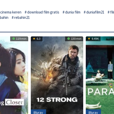
cinema keren
download film gratis
dunia film
duniafilm21
fi
bahin
rebahin21
119 min
6.3
130 min
8.494
Bluray
Bluray