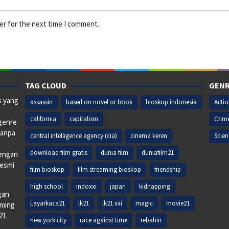
er for the next time I comment.
TAG CLOUD
GENR
s yang
assassin
based on novel or book
bioskop indonesia
Acti
california
capitalism
Crim
 genre
tanpa
central intelligence agency (cia)
cinema keren
Scien
download film gratis
dunia film
duniafilm21
dengan
resmi
film bioskop
film streaming bioskop
friendship
high school
indoxxi
japan
kidnapping
gan
Layarkaca21
lk21
lk21 xxi
magic
movie21
aming
k21
new york city
race against time
rebahin