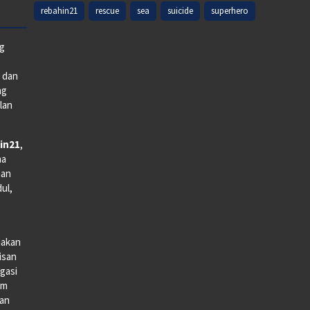
rebahin21
rescue
sea
suicide
superhero
ng
e dan
ng
lan
in21
,
na
man
dul,
iakan
lisan
gasi
lm
gan