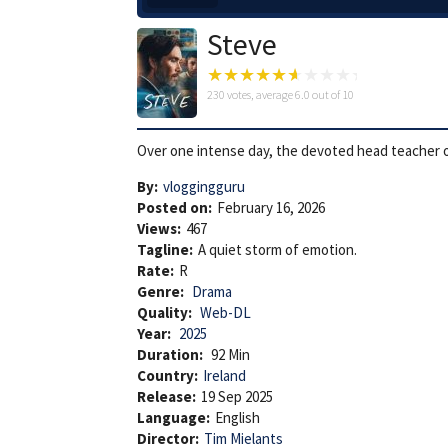
Steve
230
votes, average
6.0
out of 10
Over one intense day, the devoted head teacher of
By:
vloggingguru
Posted on:
February 16, 2026
Views:
467
Tagline:
A quiet storm of emotion.
Rate:
R
Genre:
Drama
Quality:
Web-DL
Year:
2025
Duration:
92 Min
Country:
Ireland
Release:
19 Sep 2025
Language:
English
Director:
Tim Mielants