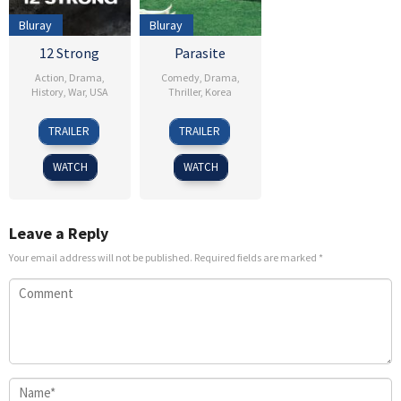
Bluray
Bluray
12 Strong
Parasite
Action
,
Drama
,
Comedy
,
Drama
,
History
,
War
,
USA
Thriller
,
Korea
18
Nicolai
30
Kim
TRAILER
TRAILER
Jan
Fuglsig
May
Seong-
2018
2019
sik
WATCH
WATCH
Leave a Reply
Your email address will not be published.
Required fields are marked
*