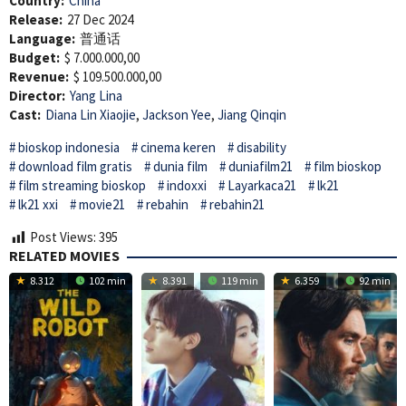
Country:
China
Release:
27 Dec 2024
Language:
普通话
Budget:
$ 7.000.000,00
Revenue:
$ 109.500.000,00
Director:
Yang Lina
Cast:
Diana Lin Xiaojie
,
Jackson Yee
,
Jiang Qinqin
bioskop indonesia
cinema keren
disability
download film gratis
dunia film
duniafilm21
film bioskop
film streaming bioskop
indoxxi
Layarkaca21
lk21
lk21 xxi
movie21
rebahin
rebahin21
Post Views:
395
RELATED MOVIES
8.312
102 min
8.391
119 min
6.359
92 min