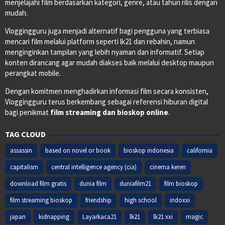
menjelajahi film berdasarkan kategori, genre, atau tahun rilis dengan
mudah.
Vloggingguru juga menjadi alternatif bagi pengguna yang terbiasa
mencari film melalui platform seperti lk21 dan rebahin, namun
menginginkan tampilan yang lebih nyaman dan informatif. Setiap
konten dirancang agar mudah diakses baik melalui desktop maupun
perangkat mobile.
Dengan komitmen menghadirkan informasi film secara konsisten,
Vloggingguru terus berkembang sebagai referensi hiburan digital
bagi penikmat
film streaming dan bioskop online
.
TAG CLOUD
assassin
based on novel or book
bioskop indonesia
california
capitalism
central intelligence agency (cia)
cinema keren
download film gratis
dunia film
duniafilm21
film bioskop
film streaming bioskop
friendship
high school
indoxxi
japan
kidnapping
Layarkaca21
lk21
lk21 xxi
magic