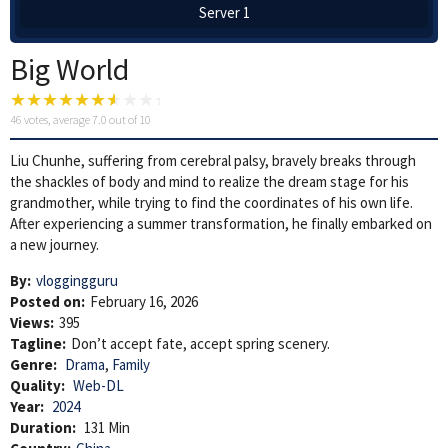
Server 1
Big World
46
votes, average
7.0
out of 10
Liu Chunhe, suffering from cerebral palsy, bravely breaks through
the shackles of body and mind to realize the dream stage for his
grandmother, while trying to find the coordinates of his own life.
After experiencing a summer transformation, he finally embarked on
a new journey.
By:
vloggingguru
Posted on:
February 16, 2026
Views:
395
Tagline:
Don’t accept fate, accept spring scenery.
Genre:
Drama
,
Family
Quality:
Web-DL
Year:
2024
Duration:
131 Min