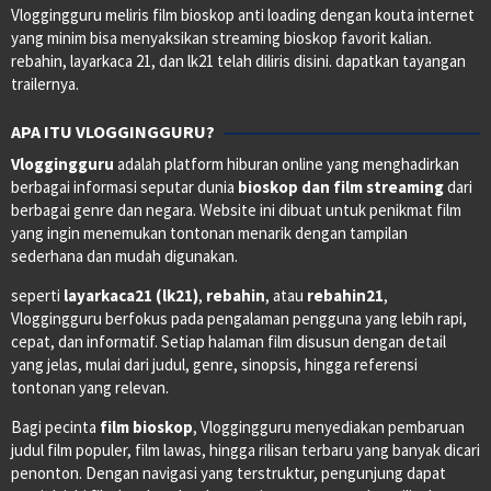
Vloggingguru meliris film bioskop anti loading dengan kouta internet
yang minim bisa menyaksikan streaming bioskop favorit kalian.
rebahin, layarkaca 21, dan lk21 telah diliris disini. dapatkan tayangan
trailernya.
APA ITU VLOGGINGGURU?
Vloggingguru
adalah platform hiburan online yang menghadirkan
berbagai informasi seputar dunia
bioskop dan film streaming
dari
berbagai genre dan negara. Website ini dibuat untuk penikmat film
yang ingin menemukan tontonan menarik dengan tampilan
sederhana dan mudah digunakan.
seperti
layarkaca21 (lk21)
,
rebahin
, atau
rebahin21
,
Vloggingguru berfokus pada pengalaman pengguna yang lebih rapi,
cepat, dan informatif. Setiap halaman film disusun dengan detail
yang jelas, mulai dari judul, genre, sinopsis, hingga referensi
tontonan yang relevan.
Bagi pecinta
film bioskop
, Vloggingguru menyediakan pembaruan
judul film populer, film lawas, hingga rilisan terbaru yang banyak dicari
penonton. Dengan navigasi yang terstruktur, pengunjung dapat