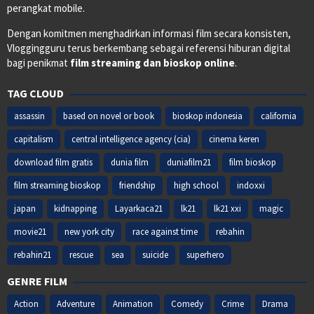
perangkat mobile.
Dengan komitmen menghadirkan informasi film secara konsisten,
Vloggingguru terus berkembang sebagai referensi hiburan digital
bagi penikmat
film streaming dan bioskop online
.
TAG CLOUD
assassin
based on novel or book
bioskop indonesia
california
capitalism
central intelligence agency (cia)
cinema keren
download film gratis
dunia film
duniafilm21
film bioskop
film streaming bioskop
friendship
high school
indoxxi
japan
kidnapping
Layarkaca21
lk21
lk21 xxi
magic
movie21
new york city
race against time
rebahin
rebahin21
rescue
sea
suicide
superhero
GENRE FILM
Action
Adventure
Animation
Comedy
Crime
Drama