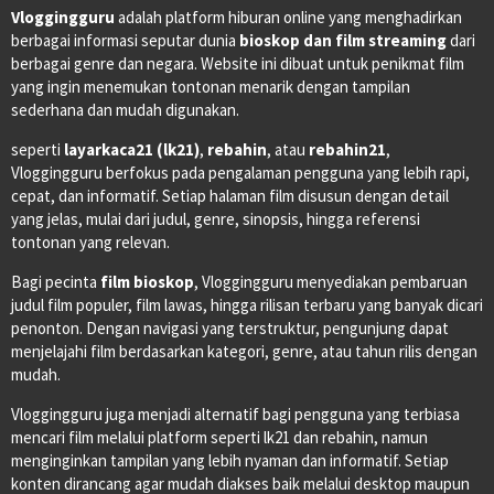
Vloggingguru
adalah platform hiburan online yang menghadirkan
berbagai informasi seputar dunia
bioskop dan film streaming
dari
berbagai genre dan negara. Website ini dibuat untuk penikmat film
yang ingin menemukan tontonan menarik dengan tampilan
sederhana dan mudah digunakan.
seperti
layarkaca21 (lk21)
,
rebahin
, atau
rebahin21
,
Vloggingguru berfokus pada pengalaman pengguna yang lebih rapi,
cepat, dan informatif. Setiap halaman film disusun dengan detail
yang jelas, mulai dari judul, genre, sinopsis, hingga referensi
tontonan yang relevan.
Bagi pecinta
film bioskop
, Vloggingguru menyediakan pembaruan
judul film populer, film lawas, hingga rilisan terbaru yang banyak dicari
penonton. Dengan navigasi yang terstruktur, pengunjung dapat
menjelajahi film berdasarkan kategori, genre, atau tahun rilis dengan
mudah.
Vloggingguru juga menjadi alternatif bagi pengguna yang terbiasa
mencari film melalui platform seperti lk21 dan rebahin, namun
menginginkan tampilan yang lebih nyaman dan informatif. Setiap
konten dirancang agar mudah diakses baik melalui desktop maupun