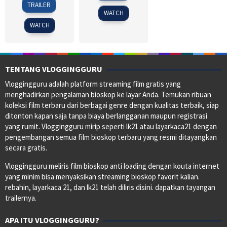
TRAILER
2020
Apr
Boonnitipat
WATCH
2024
WATCH
TENTANG VLOGGINGGURU
Vloggingguru adalah platform streaming film gratis yang
menghadirkan pengalaman bioskop ke layar Anda. Temukan ribuan
koleksi film terbaru dari berbagai genre dengan kualitas terbaik, siap
ditonton kapan saja tanpa biaya berlangganan maupun registrasi
yang rumit. Vloggingguru mirip seperti lk21 atau layarkaca21 dengan
pengembangan semua film bioskop terbaru yang resmi ditayangkan
secara gratis.
Vloggingguru meliris film bioskop anti loading dengan kouta internet
yang minim bisa menyaksikan streaming bioskop favorit kalian.
rebahin, layarkaca 21, dan lk21 telah diliris disini. dapatkan tayangan
trailernya.
APA ITU VLOGGINGGURU?