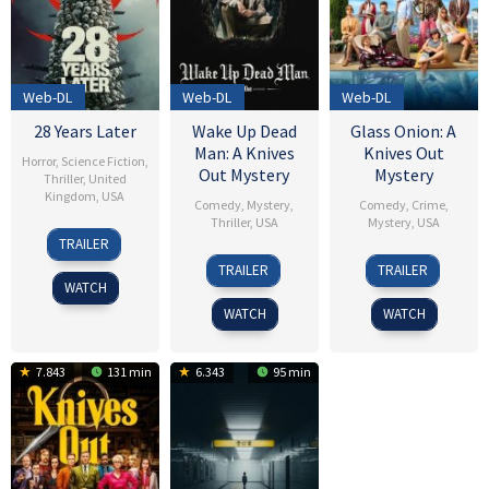
Web-DL
Web-DL
Web-DL
28 Years Later
Wake Up Dead
Glass Onion: A
Man: A Knives
Knives Out
Horror
,
Science Fiction
,
Out Mystery
Mystery
Thriller
,
United
Kingdom
,
USA
Comedy
,
Mystery
,
Comedy
,
Crime
,
Thriller
,
USA
Mystery
,
USA
18
Danny
TRAILER
Jun
Boyle
26
Rian
23
Bruce
TRAILER
TRAILER
2025
Nov
Johnson
Nov
Wayne
WATCH
2025
2022
Gillies
WATCH
WATCH
7.843
131 min
6.343
95 min