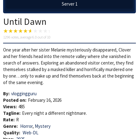
Server 1
Until Dawn
1296
votes, average
6.0
out of 10
One year after her sister Melanie mysteriously disappeared, Clover
and her friends head into the remote valley where she vanished in
search of answers. Exploring an abandoned visitor center, they find
themselves stalked by a masked killer and horrifically murdered one
by one…only to wake up and find themselves back at the beginning
of the same evening.
By:
vloggingguru
Posted on:
February 16, 2026
Views:
485
Tagline:
Every night a different nightmare.
Rate:
R
Genre:
Horror
,
Mystery
Quality:
Web-DL