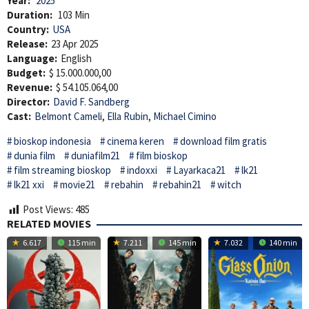
Year:
2025
Duration:
103 Min
Country:
USA
Release:
23 Apr 2025
Language:
English
Budget:
$ 15.000.000,00
Revenue:
$ 54.105.064,00
Director:
David F. Sandberg
Cast:
Belmont Cameli
,
Ella Rubin
,
Michael Cimino
bioskop indonesia
cinema keren
download film gratis
dunia film
duniafilm21
film bioskop
film streaming bioskop
indoxxi
Layarkaca21
lk21
lk21 xxi
movie21
rebahin
rebahin21
witch
Post Views:
485
RELATED MOVIES
6.617
115 min
7.211
145 min
7.032
140 min