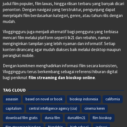
judul film populer, film lawas, hingga rilisan terbaru yang banyak dicari
penonton. Dengan navigasi yang terstruktur, pengunjung dapat
menjelajahi film berdasarkan kategori, genre, atau tahun rilis dengan
mudah.
Vloggingguru juga menjadi alternatif bagi pengguna yang terbiasa
mencari film melalui platform seperti lk21 dan rebahin, namun
menginginkan tampilan yang lebih nyaman dan informatif. Setiap
konten dirancang agar mudah diakses baik melalui desktop maupun
perangkat mobile.
Dengan komitmen menghadirkan informasi film secara konsisten,
Vloggingguru terus berkembang sebagai referensi hiburan digital
bagi penikmat
film streaming dan bioskop online
.
TAG CLOUD
assassin
based on novel or book
bioskop indonesia
california
capitalism
central intelligence agency (cia)
cinema keren
download film gratis
dunia film
duniafilm21
film bioskop