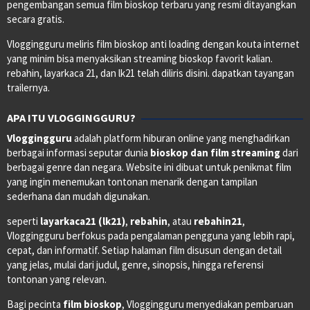
pengembangan semua film bioskop terbaru yang resmi ditayangkan
secara gratis.
Vloggingguru meliris film bioskop anti loading dengan kouta internet
yang minim bisa menyaksikan streaming bioskop favorit kalian.
rebahin, layarkaca 21, dan lk21 telah diliris disini. dapatkan tayangan
trailernya.
APA ITU VLOGGINGGURU?
Vloggingguru
adalah platform hiburan online yang menghadirkan
berbagai informasi seputar dunia
bioskop dan film streaming
dari
berbagai genre dan negara. Website ini dibuat untuk penikmat film
yang ingin menemukan tontonan menarik dengan tampilan
sederhana dan mudah digunakan.
seperti
layarkaca21 (lk21)
,
rebahin
, atau
rebahin21
,
Vloggingguru berfokus pada pengalaman pengguna yang lebih rapi,
cepat, dan informatif. Setiap halaman film disusun dengan detail
yang jelas, mulai dari judul, genre, sinopsis, hingga referensi
tontonan yang relevan.
Bagi pecinta
film bioskop
, Vloggingguru menyediakan pembaruan