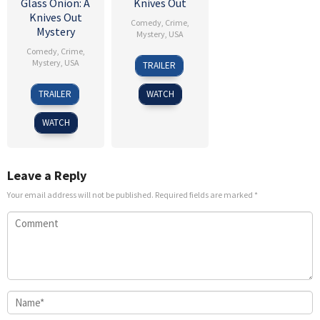
Glass Onion: A
Knives Out
Knives Out
Comedy
,
Crime
,
Mystery
Mystery
,
USA
Comedy
,
Crime
,
27
Bruce
Mystery
,
USA
TRAILER
Nov
Wayne
23
Bruce
2019
Gillies
TRAILER
WATCH
Nov
Wayne
2022
Gillies
WATCH
Leave a Reply
Your email address will not be published.
Required fields are marked
*