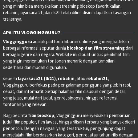
yang minim bisa menyaksikan streaming bioskop favorit kalian.
rebahin, layarkaca 21, dan lk21 telah diliris disini. dapatkan tayangan
trailernya.
APA ITU VLOGGINGGURU?
Vloggingguru
adalah platform hiburan online yang menghadirkan
berbagai informasi seputar dunia
bioskop dan film streaming
dari
berbagai genre dan negara. Website ini dibuat untuk penikmat film
yang ingin menemukan tontonan menarik dengan tampilan
sederhana dan mudah digunakan.
seperti
layarkaca21 (lk21)
,
rebahin
, atau
rebahin21
,
Vloggingguru berfokus pada pengalaman pengguna yang lebih rapi,
cepat, dan informatif. Setiap halaman film disusun dengan detail
yang jelas, mulai dari judul, genre, sinopsis, hingga referensi
tontonan yang relevan.
Bagi pecinta
film bioskop
, Vloggingguru menyediakan pembaruan
judul film populer, film lawas, hingga rilisan terbaru yang banyak dicari
penonton. Dengan navigasi yang terstruktur, pengunjung dapat
menjelajahi film berdasarkan kategori, genre, atau tahun rilis dengan