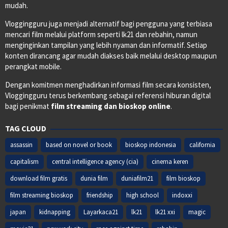
mudah.
Vloggingguru juga menjadi alternatif bagi pengguna yang terbiasa
mencari film melalui platform seperti lk21 dan rebahin, namun
menginginkan tampilan yang lebih nyaman dan informatif. Setiap
konten dirancang agar mudah diakses baik melalui desktop maupun
perangkat mobile.
Dengan komitmen menghadirkan informasi film secara konsisten,
Vloggingguru terus berkembang sebagai referensi hiburan digital
bagi penikmat
film streaming dan bioskop online
.
TAG CLOUD
assassin
based on novel or book
bioskop indonesia
california
capitalism
central intelligence agency (cia)
cinema keren
download film gratis
dunia film
duniafilm21
film bioskop
film streaming bioskop
friendship
high school
indoxxi
japan
kidnapping
Layarkaca21
lk21
lk21 xxi
magic