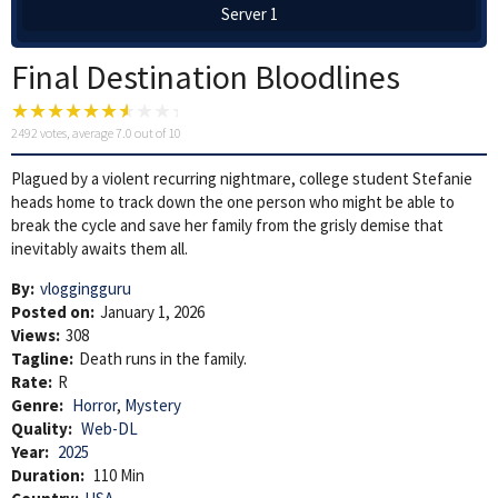
Server 1
Final Destination Bloodlines
2492
votes, average
7.0
out of 10
Plagued by a violent recurring nightmare, college student Stefanie
heads home to track down the one person who might be able to
break the cycle and save her family from the grisly demise that
inevitably awaits them all.
By:
vloggingguru
Posted on:
January 1, 2026
Views:
308
Tagline:
Death runs in the family.
Rate:
R
Genre:
Horror
,
Mystery
Quality:
Web-DL
Year:
2025
Duration:
110 Min