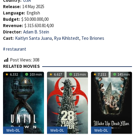
Country:
USA
Release:
14 May 2025
Language:
English
Budget:
$ 50.000.000,00
Revenue:
$ 315.630.814,00
Director:
Adam B. Stein
Cast:
Kaitlyn Santa Juana
,
Rya Kihlstedt
,
Teo Briones
restaurant
Post Views:
308
RELATED MOVIES
6.332
103 min
6.617
115 min
7.211
145 min
Web-DL
Web-DL
Web-DL