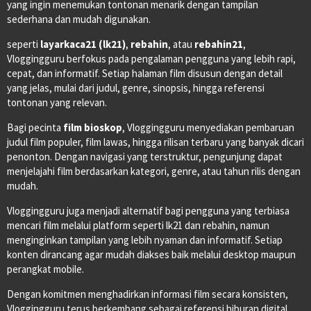
yang ingin menemukan tontonan menarik dengan tampilan
sederhana dan mudah digunakan.
seperti
layarkaca21 (lk21)
,
rebahin
, atau
rebahin21
,
Vloggingguru berfokus pada pengalaman pengguna yang lebih rapi,
cepat, dan informatif. Setiap halaman film disusun dengan detail
yang jelas, mulai dari judul, genre, sinopsis, hingga referensi
tontonan yang relevan.
Bagi pecinta
film bioskop
, Vloggingguru menyediakan pembaruan
judul film populer, film lawas, hingga rilisan terbaru yang banyak dicari
penonton. Dengan navigasi yang terstruktur, pengunjung dapat
menjelajahi film berdasarkan kategori, genre, atau tahun rilis dengan
mudah.
Vloggingguru juga menjadi alternatif bagi pengguna yang terbiasa
mencari film melalui platform seperti lk21 dan rebahin, namun
menginginkan tampilan yang lebih nyaman dan informatif. Setiap
konten dirancang agar mudah diakses baik melalui desktop maupun
perangkat mobile.
Dengan komitmen menghadirkan informasi film secara konsisten,
Vloggingguru terus berkembang sebagai referensi hiburan digital