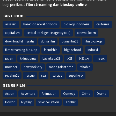
bagi penikmat
film streaming dan bioskop online
.
TAG CLOUD
assassin
based on novel or book
bioskop indonesia
california
capitalism
central intelligence agency (cia)
cinema keren
download film gratis
dunia film
duniafilm21
film bioskop
film streaming bioskop
friendship
high school
indoxxi
japan
kidnapping
Layarkaca21
lk21
lk21 xxi
magic
movie21
new york city
race against time
rebahin
rebahin21
rescue
sea
suicide
superhero
GENRE FILM
Action
Adventure
Animation
Comedy
Crime
Drama
Horror
Mystery
Science Fiction
Thriller