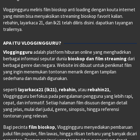
Vloggingguru meliris film bioskop anti loading dengan kouta internet
yang minim bisa menyaksikan streaming bioskop favorit kalian.
rebahin, layarkaca 21, dan lk21 telah diliris disini. dapatkan tayangan
trailernya.
APA ITU VLOGGINGGURU?
Vloggingguru
adalah platform hiburan online yang menghadirkan
berbagai informasi seputar dunia
bioskop dan film streaming
dari
berbagai genre dan negara. Website ini dibuat untuk penikmat film
yang ingin menemukan tontonan menarik dengan tampilan
sederhana dan mudah digunakan.
seperti
layarkaca21 (lk21)
,
rebahin
, atau
rebahin21
,
Vloggingguru berfokus pada pengalaman pengguna yang lebih rapi,
cepat, dan informatif. Setiap halaman film disusun dengan detail
yang jelas, mulai dari judul, genre, sinopsis, hingga referensi
tontonan yang relevan.
Bagi pecinta
film bioskop
, Vloggingguru menyediakan pembaruan
judul film populer, film lawas, hingga rilisan terbaru yang banyak dicari