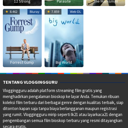
12 Strong
Parasite
The Marksman
23
Robert
27
Yang
8.462
Bluray
7.859
Web-DL
Jun
Zemeckis
Dec
Lina
1994
2024
Forrest Gump
Big World
TENTANG VLOGGINGGURU
Vloggingguru adalah platform streaming film gratis yang
menghadirkan pengalaman bioskop ke layar Anda. Temukan ribuan
koleksi film terbaru dari berbagai genre dengan kualitas terbaik, siap
ditonton kapan saja tanpa biaya berlangganan maupun registrasi
yang rumit. Vloggingguru mirip seperti lk21 atau layarkaca21 dengan
pengembangan semua film bioskop terbaru yang resmi ditayangkan
secara gratis.