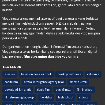
penonton. Dengan navigasi yang terstruktur, pengunjung dapat
menjelajahi film berdasarkan kategori, genre, atau tahun rilis dengan
mudah.
Vloggingguru juga menjadi alternatif bagi pengguna yang terbiasa
mencari film melalui platform seperti lk21 dan rebahin, namun
menginginkan tampilan yang lebih nyaman dan informatif. Setiap
konten dirancang agar mudah diakses baik melalui desktop maupun
perangkat mobile.
Dengan komitmen menghadirkan informasi film secara konsisten,
Vloggingguru terus berkembang sebagai referensi hiburan digital
bagi penikmat
film streaming dan bioskop online
.
TAG CLOUD
assassin
based on novel or book
bioskop indonesia
california
capitalism
central intelligence agency (cia)
cinema keren
download film gratis
dunia film
duniafilm21
film bioskop
film streaming bioskop
friendship
high school
indoxxi